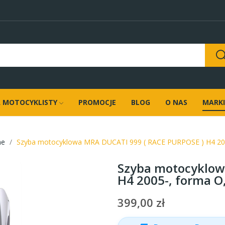
 MOTOCYKLISTY
PROMOCJE
BLOG
O NAS
MARKI
ne
Szyba motocyklowa MRA DUCATI 999 ( RACE PURPOSE ) H4 200
Szyba motocyklow
H4 2005-, forma 
399,00 zł