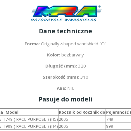
Dane techniczne
Forma:
Originally-shaped windshield "O"
Kolor:
bezbarwny
Długość (mm):
320
Szerokość (mm):
310
ABE:
NIE
Pasuje do modeli
ka
Model
Rocznik od
Rocznik do
Pojemność 
TI
749 ( RACE PURPOSE ) (H5)
2005
749
TI
999 ( RACE PURPOSE ) (H4)
2005
999