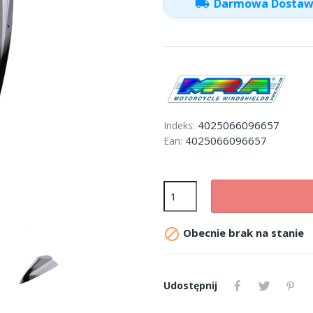
local_shipping
Darmowa Dosta
4025066096657
Indeks:
4025066096657
Ean:

Obecnie brak na stanie
Udostępnij