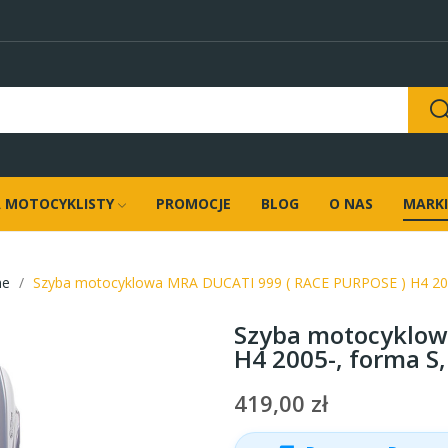
 MOTOCYKLISTY
PROMOCJE
BLOG
O NAS
MARKI
ne
Szyba motocyklowa MRA DUCATI 999 ( RACE PURPOSE ) H4 200
Szyba motocyklow
H4 2005-, forma S
419,00 zł