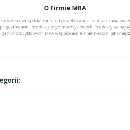
O Firmie MRA
zpoczęła swoją działalność od projektowania i dostarczania ow
 projektowaniu i produkcji szyb motocyklowych. Produkty są najwy
cigach motocyklowych. MRA współpracuje z niemieckimi jak i m
gorii: