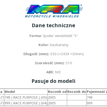
Dane techniczne
Forma:
Spoiler windshield "S"
Kolor:
bezbarwny
Długość (mm):
350 (=OEM +30mm)
Szerokość (mm):
310
ABE:
NIE
Pasuje do modeli
ka
Model
Rocznik od
Rocznik do
Pojemność 
TI
749 ( RACE PURPOSE ) (H5)
2005
749
TI
999 ( RACE PURPOSE ) (H4)
2005
999