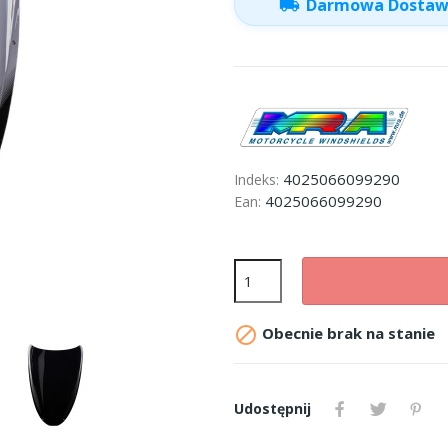
local_shipping
Darmowa Dosta
4025066099290
Indeks:
4025066099290
Ean:

Obecnie brak na stanie
Udostępnij