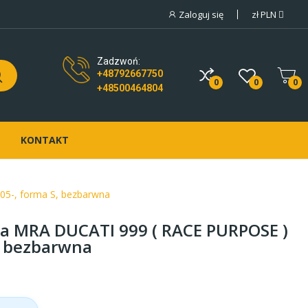
Zaloguj się
zł
PLN
Zadzwoń:
+48792667750
0
0
0
+48500464804
KONTAKT
5-, forma S, bezbarwna
a MRA DUCATI 999 ( RACE PURPOSE )
, bezbarwna