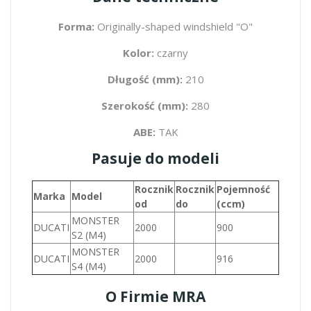
Forma:
Originally-shaped windshield "O"
Kolor:
czarny
Długość (mm):
210
Szerokość (mm):
280
ABE:
TAK
Pasuje do modeli
Rocznik
Rocznik
Pojemność
Marka
Model
od
do
(ccm)
MONSTER
DUCATI
2000
900
S2 (M4)
MONSTER
DUCATI
2000
916
S4 (M4)
O Firmie MRA