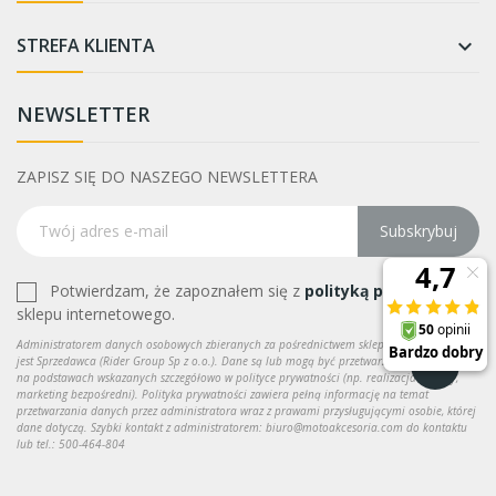
STREFA KLIENTA

NEWSLETTER
ZAPISZ SIĘ DO NASZEGO NEWSLETTERA
Subskrybuj
Potwierdzam, że zapoznałem się z
polityką prywatności
sklepu internetowego.
Administratorem danych osobowych zbieranych za pośrednictwem sklepu internetowego
jest Sprzedawca (Rider Group Sp z o.o.). Dane są lub mogą być przetwarzane w celach oraz
na podstawach wskazanych szczegółowo w polityce prywatności (np. realizacja umowy,
marketing bezpośredni). Polityka prywatności zawiera pełną informację na temat
przetwarzania danych przez administratora wraz z prawami przysługującymi osobie, której
dane dotyczą. Szybki kontakt z administratorem: biuro@motoakcesoria.com do kontaktu
lub tel.: 500-464-804