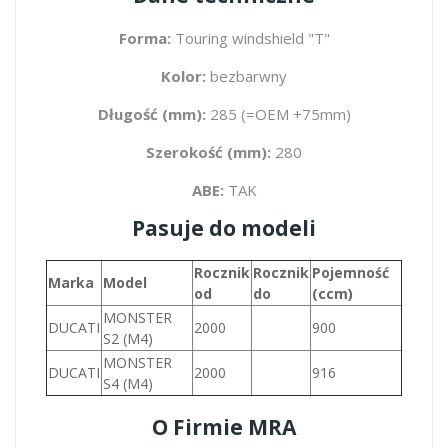
Forma:
Touring windshield "T"
Kolor:
bezbarwny
Długość (mm):
285 (=OEM +75mm)
Szerokość (mm):
280
ABE:
TAK
Pasuje do modeli
Rocznik
Rocznik
Pojemność
Marka
Model
od
do
(ccm)
MONSTER
DUCATI
2000
900
S2 (M4)
MONSTER
DUCATI
2000
916
S4 (M4)
O Firmie MRA