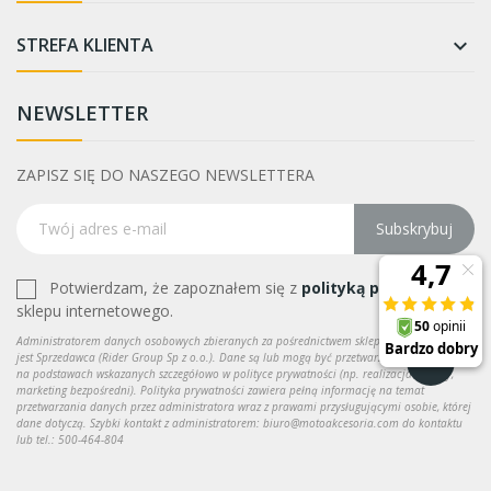
STREFA KLIENTA

NEWSLETTER
ZAPISZ SIĘ DO NASZEGO NEWSLETTERA
Subskrybuj
Potwierdzam, że zapoznałem się z
polityką prywatności
sklepu internetowego.
Administratorem danych osobowych zbieranych za pośrednictwem sklepu internetowego
jest Sprzedawca (Rider Group Sp z o.o.). Dane są lub mogą być przetwarzane w celach oraz
na podstawach wskazanych szczegółowo w polityce prywatności (np. realizacja umowy,
marketing bezpośredni). Polityka prywatności zawiera pełną informację na temat
przetwarzania danych przez administratora wraz z prawami przysługującymi osobie, której
dane dotyczą. Szybki kontakt z administratorem: biuro@motoakcesoria.com do kontaktu
lub tel.: 500-464-804