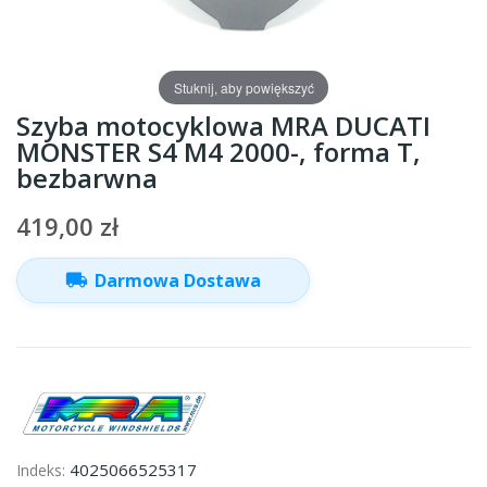
Stuknij, aby powiększyć
Szyba motocyklowa MRA DUCATI
MONSTER S4 M4 2000-, forma T,
bezbarwna
419,00 zł
local_shipping
Darmowa Dostawa
4025066525317
Indeks: