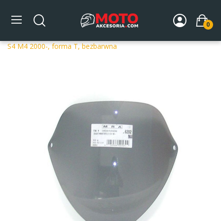
0
Strona główna
DLA MOTOCYKLA
Szyby
Szyby
dedykowane
Szyba motocyklowa MRA DUCATI MONSTER
S4 M4 2000-, forma T, bezbarwna