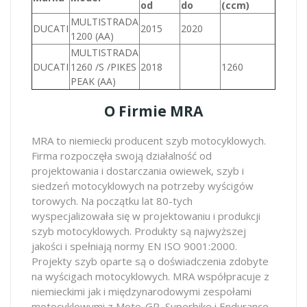
od
do
(ccm)
MULTISTRADA
DUCATI
2015
2020
1200 (AA)
MULTISTRADA
DUCATI
1260 /S /PIKES
2018
1260
PEAK (AA)
O Firmie MRA
MRA to niemiecki producent szyb motocyklowych.
Firma rozpoczęła swoją działalność od
projektowania i dostarczania owiewek, szyb i
siedzeń motocyklowych na potrzeby wyścigów
torowych. Na początku lat 80-tych
wyspecjalizowała się w projektowaniu i produkcji
szyb motocyklowych. Produkty są najwyższej
jakości i spełniają normy EN ISO 9001:2000.
Projekty szyb oparte są o doświadczenia zdobyte
na wyścigach motocyklowych. MRA współpracuje z
niemieckimi jak i międzynarodowymi zespołami
motocyklowymi z Moto-GP, Superbike i Endurance,