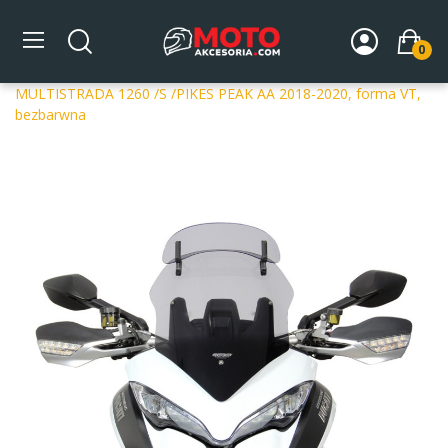
0
Strona główna
DLA MOTOCYKLA
Szyby
Szyby
dedykowane
Szyba motocyklowa MRA DUCATI
MULTISTRADA 1260 /S /PIKES PEAK AA 2018-2020, forma VT,
bezbarwna