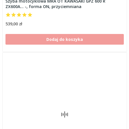
Szyba motocyklowa MRA OT KAWASAKI GPZ 600 R
ZX600A... -, forma ON, przyciemniana
539,00 zł
Dodaj do koszyka