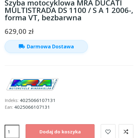
Szyba motocyklowa MRA DUCATI
MULTISTRADA DS 1100 / S A 1 2006-,
forma VT, bezbarwna
629,00 zł
local_shipping
Darmowa Dostawa
4025066107131
Indeks:
4025066107131
Ean:
Dodaj do koszyka