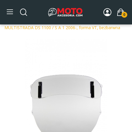
0
Strona główna
DLA MOTOCYKLA
Szyby
Szyby
dedykowane
Szyba motocyklowa MRA DUCATI
MULTISTRADA DS 1100 / S A 1 2006-, forma VT, bezbarwna