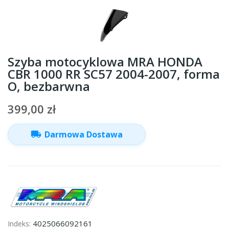
Szyba motocyklowa MRA HONDA
CBR 1000 RR SC57 2004-2007, forma
O, bezbarwna
399,00 zł
local_shipping
Darmowa Dostawa
4025066092161
Indeks: