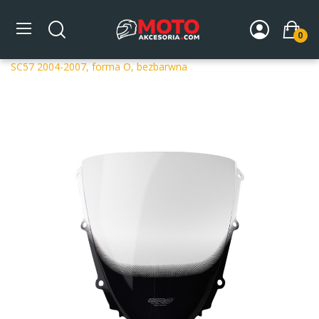
0
Strona główna
DLA MOTOCYKLA
Szyby
Szyby
dedykowane
Szyba motocyklowa MRA HONDA CBR 1000 RR
SC57 2004-2007, forma O, bezbarwna