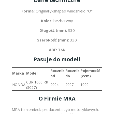
Forma:
Originally-shaped windshield "O"
Kolor:
bezbarwny
Długość (mm):
330
Szerokość (mm):
330
ABE:
TAK
Pasuje do modeli
Rocznik
Rocznik
Pojemność
Marka
Model
od
do
(ccm)
CBR 1000 RR
HONDA
2004
2007
1000
(SC57)
O Firmie MRA
MRA to niemiecki producent szyb motocyklowych.