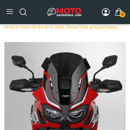
0
Strona główna
DLA MOTOCYKLA
Szyby
Szyby
dedykowane
Szyba motocyklowa MRA HONDA CRF 1000 L
AFRICA TWIN SD 04 2016-2019, forma SPM, przyciemniana