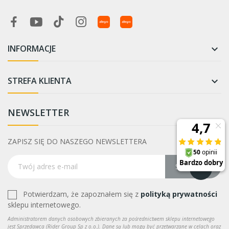
INFORMACJE

STREFA KLIENTA

NEWSLETTER
ZAPISZ SIĘ DO NASZEGO NEWSLETTERA
Subskrybuj
Potwierdzam, że zapoznałem się z
polityką prywatności
sklepu internetowego.
Administratorem danych osobowych zbieranych za pośrednictwem sklepu internetowego
jest Sprzedawca (Rider Group Sp z o.o.). Dane są lub mogą być przetwarzane w celach oraz