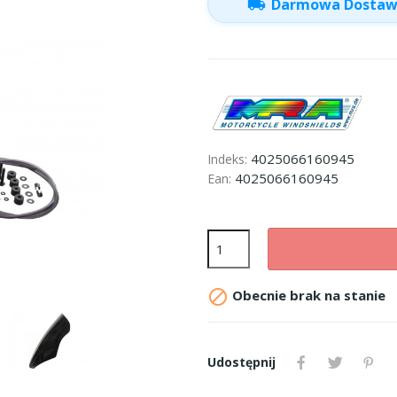
local_shipping
Darmowa Dosta
4025066160945
Indeks:
4025066160945
Ean:

Obecnie brak na stanie
Udostępnij