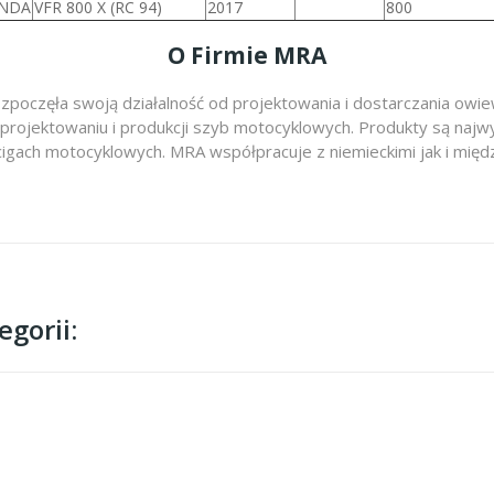
NDA
VFR 800 X (RC 94)
2017
800
O Firmie MRA
zpoczęła swoją działalność od projektowania i dostarczania ow
 projektowaniu i produkcji szyb motocyklowych. Produkty są najwy
cigach motocyklowych. MRA współpracuje z niemieckimi jak i m
gorii: