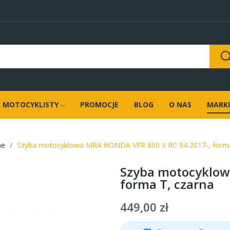
 MOTOCYKLISTY
PROMOCJE
BLOG
O NAS
MARKI
ne
Szyba motocyklowa MRA HONDA VFR 800 X RC 94 2017-, forma
Szyba motocyklow
forma T, czarna
449,00 zł