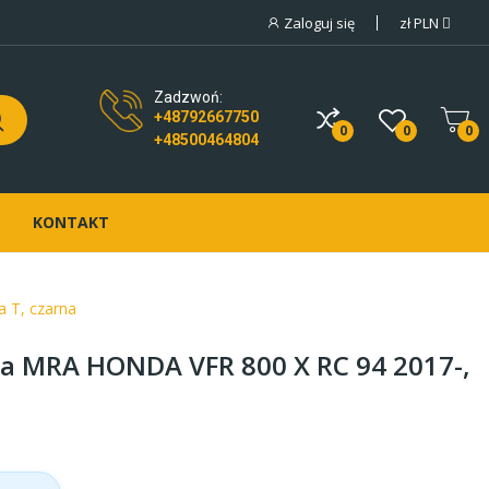
Zaloguj się
zł
PLN
Zadzwoń:
+48792667750
0
0
0
+48500464804
KONTAKT
 T, czarna
a MRA HONDA VFR 800 X RC 94 2017-,