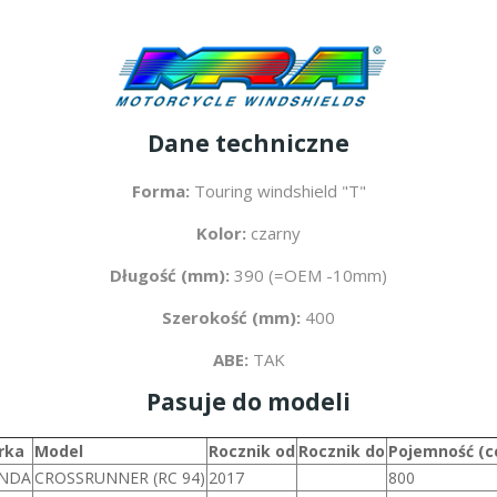
Dane techniczne
Forma:
Touring windshield "T"
Kolor:
czarny
Długość (mm):
390 (=OEM -10mm)
Szerokość (mm):
400
ABE:
TAK
Pasuje do modeli
rka
Model
Rocznik od
Rocznik do
Pojemność (c
NDA
CROSSRUNNER (RC 94)
2017
800