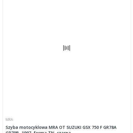
MRA
Szyba motocyklowa MRA OT SUZUKI GSX 750 F GR78A
GR79B -1997, forma TN, czarna