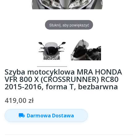
Stuknij, aby powiększyć
Szyba motocyklowa MRA HONDA
VFR 800 X (CROSSRUNNER) RC80
2015-2016, forma T, bezbarwna
419,00 zł
local_shipping
Darmowa Dostawa