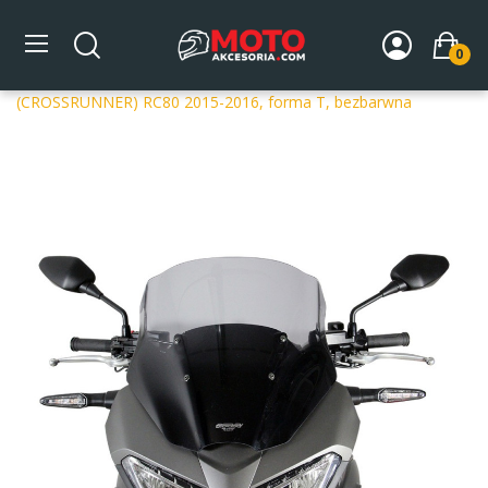
0
Strona główna
DLA MOTOCYKLA
Szyby
Szyby
dedykowane
Szyba motocyklowa MRA HONDA VFR 800 X
(CROSSRUNNER) RC80 2015-2016, forma T, bezbarwna