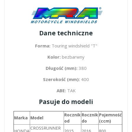
Dane techniczne
Forma:
Touring windshield "T"
Kolor:
bezbarwny
Długość (mm):
380
Szerokość (mm):
400
ABE:
TAK
Pasuje do modeli
Rocznik
Rocznik
Pojemność
Marka
Model
od
do
(ccm)
CROSSRUNNER
HONDA
2015
2016
800