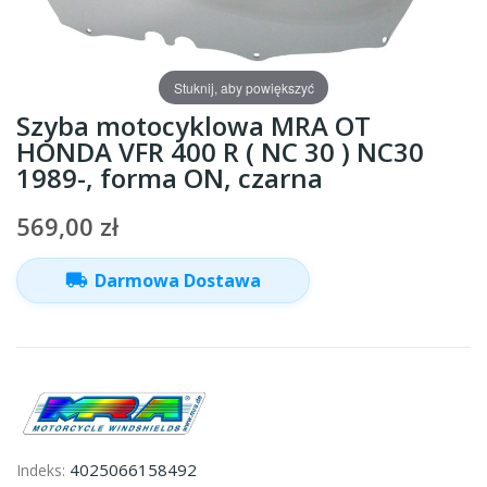
Stuknij, aby powiększyć
Szyba motocyklowa MRA OT
HONDA VFR 400 R ( NC 30 ) NC30
1989-, forma ON, czarna
569,00 zł
local_shipping
Darmowa Dostawa
4025066158492
Indeks: