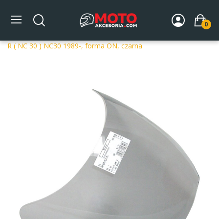
0
Strona główna
DLA MOTOCYKLA
Szyby
Szyby
dedykowane
Szyba motocyklowa MRA OT HONDA VFR 400
R ( NC 30 ) NC30 1989-, forma ON, czarna