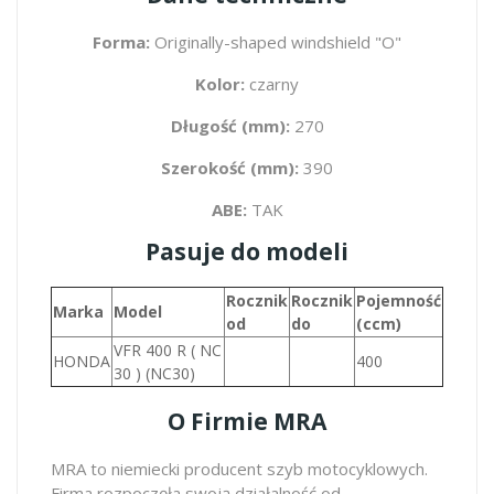
Forma:
Originally-shaped windshield "O"
Kolor:
czarny
Długość (mm):
270
Szerokość (mm):
390
ABE:
TAK
Pasuje do modeli
Rocznik
Rocznik
Pojemność
Marka
Model
od
do
(ccm)
VFR 400 R ( NC
HONDA
400
30 ) (NC30)
O Firmie MRA
MRA to niemiecki producent szyb motocyklowych.
Firma rozpoczęła swoją działalność od