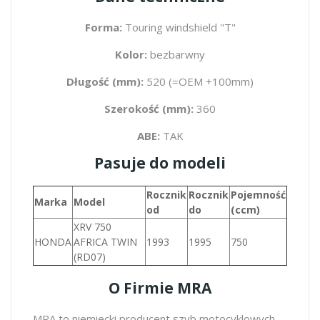
Forma:
Touring windshield "T"
Kolor:
bezbarwny
Długość (mm):
520 (=OEM +100mm)
Szerokość (mm):
360
ABE:
TAK
Pasuje do modeli
Rocznik
Rocznik
Pojemność
Marka
Model
od
do
(ccm)
XRV 750
HONDA
AFRICA TWIN
1993
1995
750
(RD07)
O Firmie MRA
MRA to niemiecki producent szyb motocyklowych.