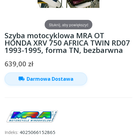
Stuknij, aby powiększyć
Szyba motocyklowa MRA OT
HONDA XRV 750 AFRICA TWIN RD07
1993-1995, forma TN, bezbarwna
639,00 zł
local_shipping
Darmowa Dostawa
4025066152865
Indeks: