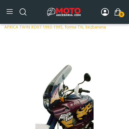
0
Strona główna
DLA MOTOCYKLA
Szyby
Szyby
dedykowane
Szyba motocyklowa MRA OT HONDA XRV 750
AFRICA TWIN RD07 1993-1995, forma TN, bezbarwna