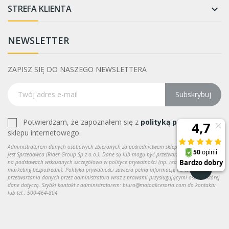
STREFA KLIENTA

NEWSLETTER
ZAPISZ SIĘ DO NASZEGO NEWSLETTERA
Subskrybuj
Potwierdzam, że zapoznałem się z
polityką prywatności
sklepu internetowego.
Administratorem danych osobowych zbieranych za pośrednictwem sklepu internetowego
jest Sprzedawca (Rider Group Sp z o.o.). Dane są lub mogą być przetwarzane w celach oraz
na podstawach wskazanych szczegółowo w polityce prywatności (np. realizacja umowy,
marketing bezpośredni). Polityka prywatności zawiera pełną informację na temat
przetwarzania danych przez administratora wraz z prawami przysługującymi osobie, której
dane dotyczą. Szybki kontakt z administratorem: biuro@motoakcesoria.com do kontaktu
lub tel.: 500-464-804