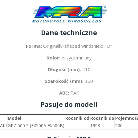
Dane techniczne
Forma:
Originally-shaped windshield "O"
Kolor:
przyciemniany
Długość (mm):
410
Szerokość (mm):
360
ABE:
TAK
Pasuje do modeli
Model
Rocznik od
Rocznik do
Pojemność
AKI
GPZ 500 S (EX500A EX500B)
1993
500