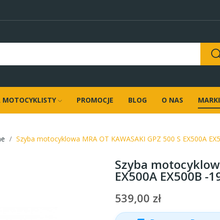
 MOTOCYKLISTY
PROMOCJE
BLOG
O NAS
MARKI
ne
Szyba motocyklowa MRA OT KAWASAKI GPZ 500 S EX500A EX50
Szyba motocyklow
EX500A EX500B -1
539,00 zł