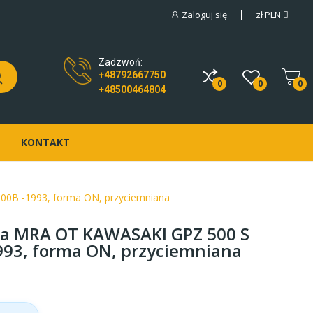
Zaloguj się
zł
PLN
Zadzwoń:
+48792667750
0
0
0
+48500464804
KONTAKT
0B -1993, forma ON, przyciemniana
a MRA OT KAWASAKI GPZ 500 S
993, forma ON, przyciemniana