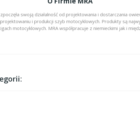
O Firmie MRA
zpoczęła swoją działalność od projektowania i dostarczania ow
 projektowaniu i produkcji szyb motocyklowych. Produkty są najwy
cigach motocyklowych. MRA współpracuje z niemieckimi jak i m
gorii: