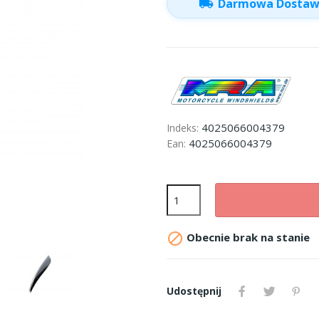
local_shipping
Darmowa Dosta
4025066004379
Indeks:
4025066004379
Ean:

Obecnie brak na stanie
Udostępnij