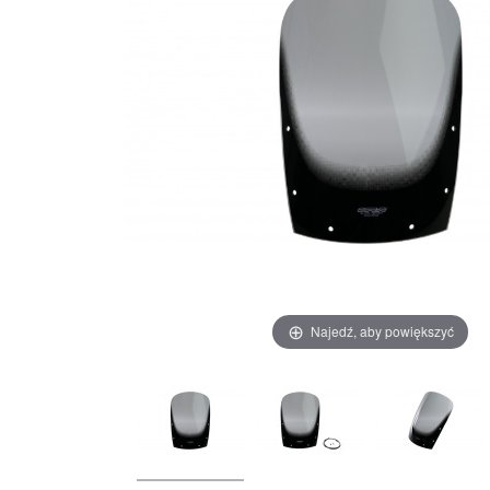
Najedź, aby powiększyć