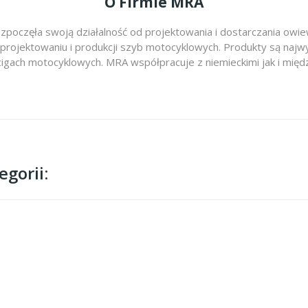
O Firmie MRA
zpoczęła swoją działalność od projektowania i dostarczania ow
 projektowaniu i produkcji szyb motocyklowych. Produkty są najwy
cigach motocyklowych. MRA współpracuje z niemieckimi jak i m
gorii: