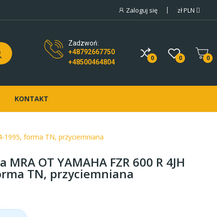
Zaloguj się
zł
PLN
Zadzwoń:
+48792667750
0
0
0
+48500464804
KONTAKT
1995, forma TN, przyciemniana
a MRA OT YAMAHA FZR 600 R 4JH
orma TN, przyciemniana