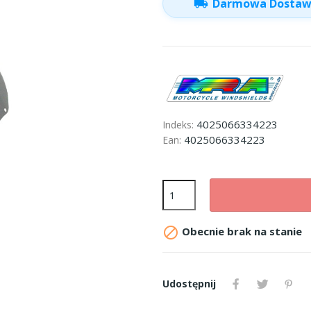
local_shipping
Darmowa Dosta
4025066334223
Indeks:
4025066334223
Ean:

Obecnie brak na stanie
Udostępnij