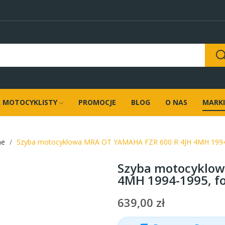
 MOTOCYKLISTY
PROMOCJE
BLOG
O NAS
MARKI
ne
Szyba motocyklowa MRA OT YAMAHA FZR 600 R 4JH 4MH 1994-
Szyba motocyklow
4MH 1994-1995, f
639,00 zł