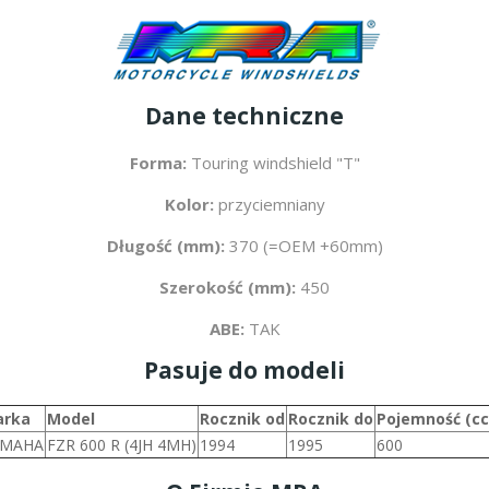
Dane techniczne
Forma:
Touring windshield "T"
Kolor:
przyciemniany
Długość (mm):
370 (=OEM +60mm)
Szerokość (mm):
450
ABE:
TAK
Pasuje do modeli
rka
Model
Rocznik od
Rocznik do
Pojemność (c
AMAHA
FZR 600 R (4JH 4MH)
1994
1995
600