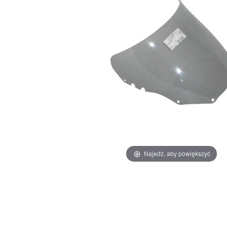
Najedź, aby powiększyć