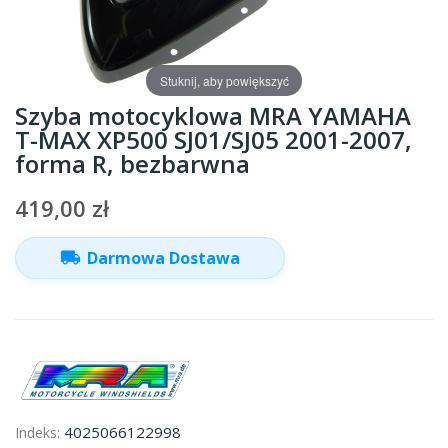
Stuknij, aby powiększyć
Szyba motocyklowa MRA YAMAHA
T-MAX XP500 SJ01/SJ05 2001-2007,
forma R, bezbarwna
419,00 zł
local_shipping
Darmowa Dostawa
4025066122998
Indeks: