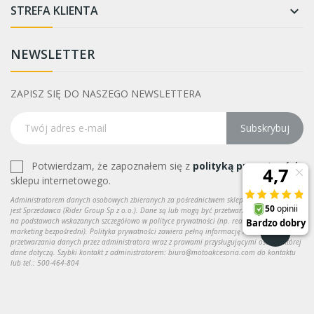
STREFA KLIENTA

NEWSLETTER
ZAPISZ SIĘ DO NASZEGO NEWSLETTERA
Subskrybuj
Potwierdzam, że zapoznałem się z
polityką prywatności
sklepu internetowego.
Administratorem danych osobowych zbieranych za pośrednictwem sklepu internetowego
jest Sprzedawca (Rider Group Sp z o.o.). Dane są lub mogą być przetwarzane w celach oraz
na podstawach wskazanych szczegółowo w polityce prywatności (np. realizacja umowy,
marketing bezpośredni). Polityka prywatności zawiera pełną informację na temat
przetwarzania danych przez administratora wraz z prawami przysługującymi osobie, której
dane dotyczą. Szybki kontakt z administratorem: biuro@motoakcesoria.com do kontaktu
lub tel.: 500-464-804