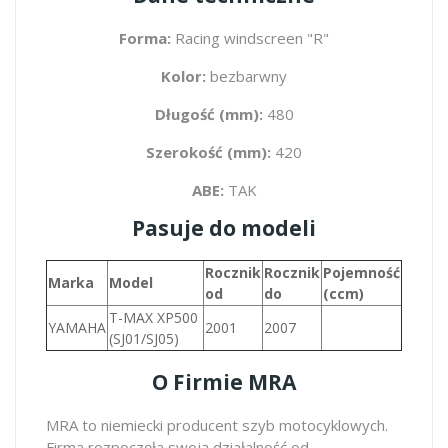
Forma:
Racing windscreen "R"
Kolor:
bezbarwny
Długość (mm):
480
Szerokość (mm):
420
ABE:
TAK
Pasuje do modeli
Rocznik
Rocznik
Pojemność
Marka
Model
od
do
(ccm)
T-MAX XP500
YAMAHA
2001
2007
(SJ01/SJ05)
O Firmie MRA
MRA to niemiecki producent szyb motocyklowych.
Firma rozpoczęła swoją działalność od