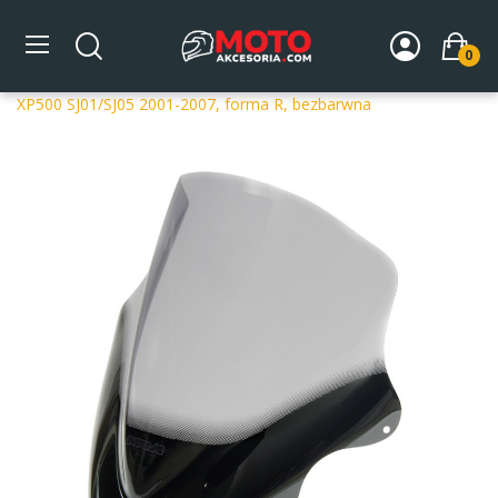
0
Strona główna
DLA MOTOCYKLA
Szyby
Szyby
dedykowane
Szyba motocyklowa MRA YAMAHA T-MAX
XP500 SJ01/SJ05 2001-2007, forma R, bezbarwna