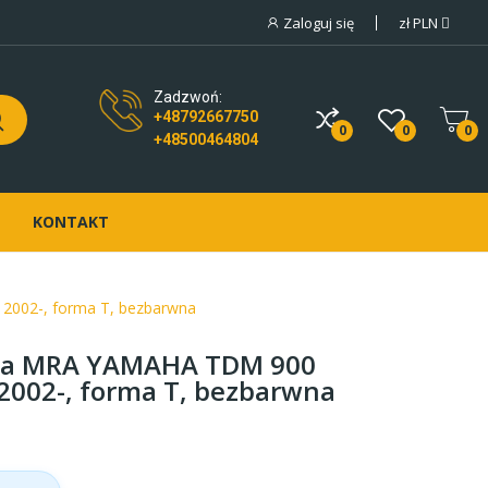
Zaloguj się
zł
PLN
Zadzwoń:
+48792667750
0
0
0
+48500464804
KONTAKT
002-, forma T, bezbarwna
wa MRA YAMAHA TDM 900
002-, forma T, bezbarwna