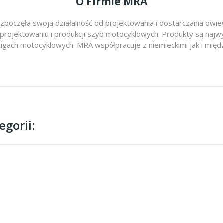
O Firmie MRA
zpoczęła swoją działalność od projektowania i dostarczania ow
 projektowaniu i produkcji szyb motocyklowych. Produkty są najwy
cigach motocyklowych. MRA współpracuje z niemieckimi jak i m
gorii: