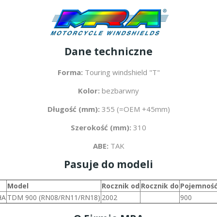
Dane techniczne
Forma:
Touring windshield "T"
Kolor:
bezbarwny
Długość (mm):
355 (=OEM +45mm)
Szerokość (mm):
310
ABE:
TAK
Pasuje do modeli
Model
Rocznik od
Rocznik do
Pojemność
HA
TDM 900 (RN08/RN11/RN18)
2002
900