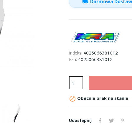
local_shipping
Darmowa Dosta
4025066381012
Indeks:
4025066381012
Ean:

Obecnie brak na stanie
Udostępnij