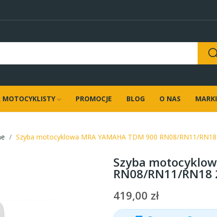
 MOTOCYKLISTY
PROMOCJE
BLOG
O NAS
MARKI
ne
Szyba motocyklowa MRA YAMAHA TDM 900 RN08/RN11/RN18 2
Szyba motocyklo
RN08/RN11/RN18 2
419,00 zł