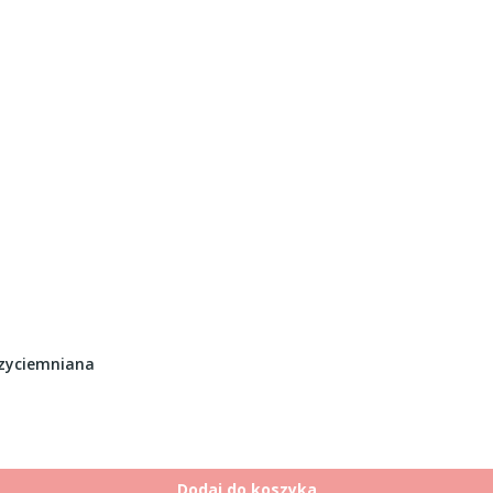
zyciemniana
Dodaj do koszyka