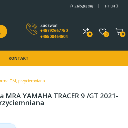
Zaloguj się
zł
PLN
Zadzwoń:
+48792667750
0
0
0
+48500464804
KONTAKT
rma TM, przyciemniana
a MRA YAMAHA TRACER 9 /GT 2021-
przyciemniana