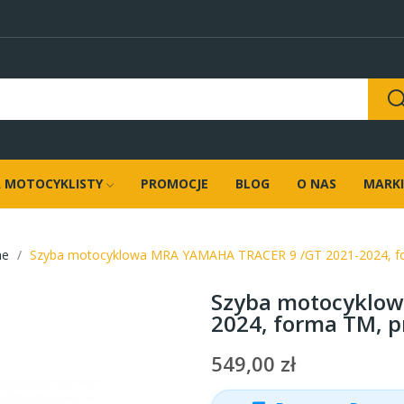
 MOTOCYKLISTY
PROMOCJE
BLOG
O NAS
MARKI
ne
Szyba motocyklowa MRA YAMAHA TRACER 9 /GT 2021-2024, fo
Szyba motocyklow
2024, forma TM, 
549,00 zł