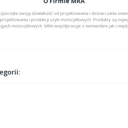
O Firmie MRA
zpoczęła swoją działalność od projektowania i dostarczania ow
 projektowaniu i produkcji szyb motocyklowych. Produkty są najwy
cigach motocyklowych. MRA współpracuje z niemieckimi jak i m
gorii: