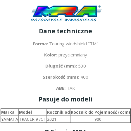
Dane techniczne
Forma:
Touring windshield "TM"
Kolor:
przyciemniany
Długość (mm):
530
Szerokość (mm):
400
ABE:
TAK
Pasuje do modeli
Marka
Model
Rocznik od
Rocznik do
Pojemność (ccm)
YAMAHA
TRACER 9 /GT
2021
900