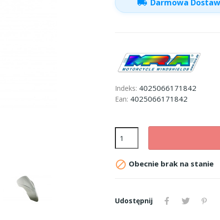
local_shipping
Darmowa Dosta
4025066171842
Indeks:
4025066171842
Ean:

Obecnie brak na stanie
Udostępnij