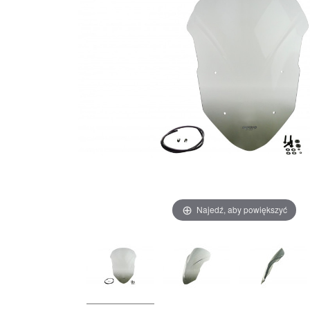
Najedź, aby powiększyć