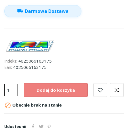
local_shipping
Darmowa Dostawa
4025066163175
Indeks:
4025066163175
Ean:
Dodaj do koszyka

Obecnie brak na stanie
Udostępnij