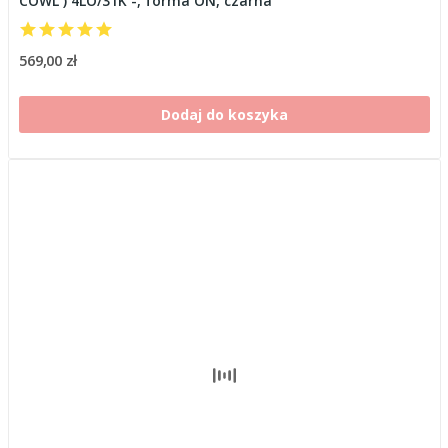
COWL ) 4LO/31K -, forma ON, czarna
569,00 zł
Dodaj do koszyka