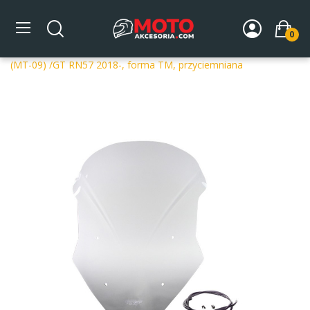
0
Strona główna
DLA MOTOCYKLA
Szyby
Szyby
dedykowane
Szyba motocyklowa MRA YAMAHA TRACER 900
(MT-09) /GT RN57 2018-, forma TM, przyciemniana