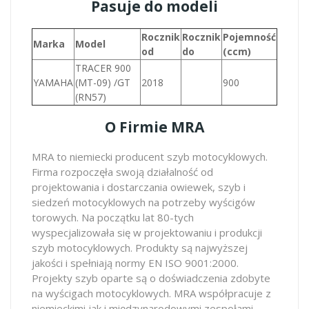
Pasuje do modeli
Rocznik
Rocznik
Pojemność
Marka
Model
od
do
(ccm)
TRACER 900
YAMAHA
(MT-09) /GT
2018
900
(RN57)
O Firmie MRA
MRA to niemiecki producent szyb motocyklowych.
Firma rozpoczęła swoją działalność od
projektowania i dostarczania owiewek, szyb i
siedzeń motocyklowych na potrzeby wyścigów
torowych. Na początku lat 80-tych
wyspecjalizowała się w projektowaniu i produkcji
szyb motocyklowych. Produkty są najwyższej
jakości i spełniają normy EN ISO 9001:2000.
Projekty szyb oparte są o doświadczenia zdobyte
na wyścigach motocyklowych. MRA współpracuje z
niemieckimi jak i międzynarodowymi zespołami