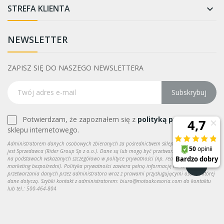
STREFA KLIENTA

NEWSLETTER
ZAPISZ SIĘ DO NASZEGO NEWSLETTERA
Subskrybuj
Potwierdzam, że zapoznałem się z
polityką prywatności
sklepu internetowego.
Administratorem danych osobowych zbieranych za pośrednictwem sklepu internetowego
jest Sprzedawca (Rider Group Sp z o.o.). Dane są lub mogą być przetwarzane w celach oraz
na podstawach wskazanych szczegółowo w polityce prywatności (np. realizacja umowy,
marketing bezpośredni). Polityka prywatności zawiera pełną informację na temat
przetwarzania danych przez administratora wraz z prawami przysługującymi osobie, której
dane dotyczą. Szybki kontakt z administratorem: biuro@motoakcesoria.com do kontaktu
lub tel.: 500-464-804