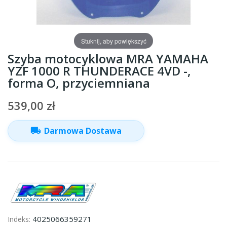
Stuknij, aby powiększyć
Szyba motocyklowa MRA YAMAHA
YZF 1000 R THUNDERACE 4VD -,
forma O, przyciemniana
539,00 zł
local_shipping
Darmowa Dostawa
4025066359271
Indeks: