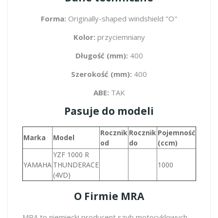
Forma:
Originally-shaped windshield "O"
Kolor:
przyciemniany
Długość (mm):
400
Szerokość (mm):
400
ABE:
TAK
Pasuje do modeli
Rocznik
Rocznik
Pojemność
Marka
Model
od
do
(ccm)
YZF 1000 R
YAMAHA
THUNDERACE
1000
(4VD)
O Firmie MRA
MRA to niemiecki producent szyb motocyklowych.