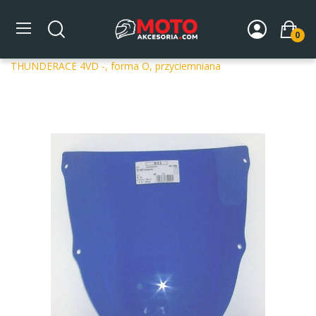
0
Strona główna
DLA MOTOCYKLA
Szyby
Szyby
dedykowane
Szyba motocyklowa MRA YAMAHA YZF 1000 R
THUNDERACE 4VD -, forma O, przyciemniana