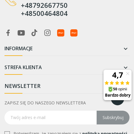
+48792667750
+48500464804
INFORMACJE

STREFA KLIENTA

NEWSLETTER
ZAPISZ SIĘ DO NASZEGO NEWSLETTERA
Subskrybuj
Potwierdzam, że zapoznałem się z
polityką prywatności