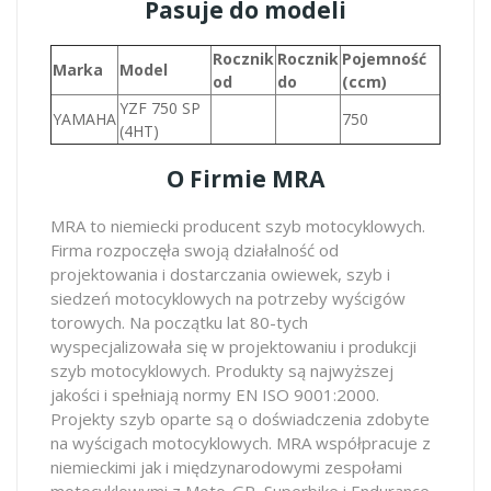
Pasuje do modeli
Rocznik
Rocznik
Pojemność
Marka
Model
od
do
(ccm)
YZF 750 SP
YAMAHA
750
(4HT)
O Firmie MRA
MRA to niemiecki producent szyb motocyklowych.
Firma rozpoczęła swoją działalność od
projektowania i dostarczania owiewek, szyb i
siedzeń motocyklowych na potrzeby wyścigów
torowych. Na początku lat 80-tych
wyspecjalizowała się w projektowaniu i produkcji
szyb motocyklowych. Produkty są najwyższej
jakości i spełniają normy EN ISO 9001:2000.
Projekty szyb oparte są o doświadczenia zdobyte
na wyścigach motocyklowych. MRA współpracuje z
niemieckimi jak i międzynarodowymi zespołami
motocyklowymi z Moto-GP, Superbike i Endurance,