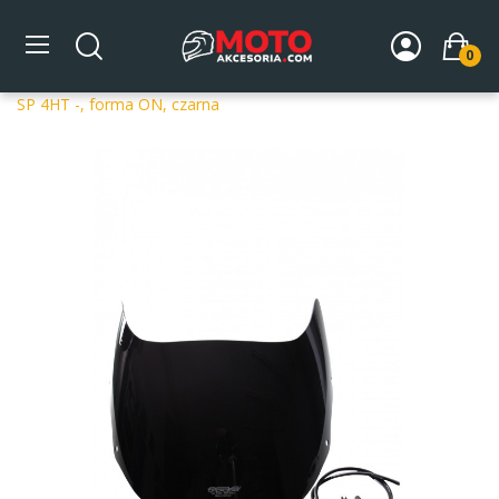
0
Strona główna
DLA MOTOCYKLA
Szyby
Szyby
dedykowane
Szyba motocyklowa MRA OT YAMAHA YZF 750
SP 4HT -, forma ON, czarna