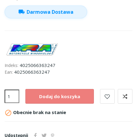
local_shipping
Darmowa Dostawa
4025066363247
Indeks:
4025066363247
Ean:
Dodaj do koszyka

Obecnie brak na stanie
Udostępnij