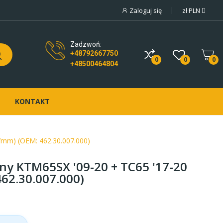
Zaloguj się
zł
PLN
Zadzwoń:
+48792667750
0
0
0
+48500464804
KONTAKT
7mm) (OEM: 462.30.007.000)
ny KTM65SX '09-20 + TC65 '17-20
62.30.007.000)