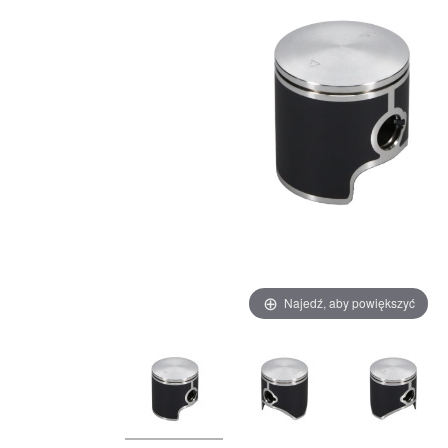
Najedź, aby powiększyć