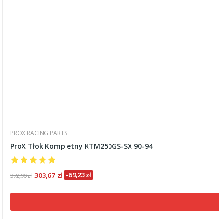
PROX RACING PARTS
ProX Tłok Kompletny KTM250GS-SX 90-94
303,67 zł
-69,23 zł
372,90 zł