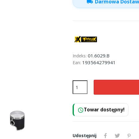
local_shipping
Darmowa Dosta
01.6029.B
Indeks:
193564279941
Ean:
Towar dostępny!
schedule
Udostępnij