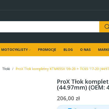
 MOTOCYKLISTY
PROMOCJE
BLOG
O NAS
MARKI
Tłoki
ProX Tłok kompletny KTM65SX '09-20 + TC65 '17-20 (44.9
ProX Tłok komplet
(44.97mm) (OEM: 4
206,00 zł