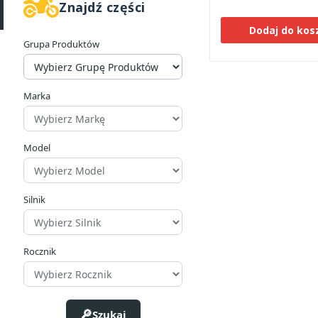
Znajdź części
Dodaj do kos
Grupa Produktów
Marka
Model
Silnik
Rocznik
Szukaj