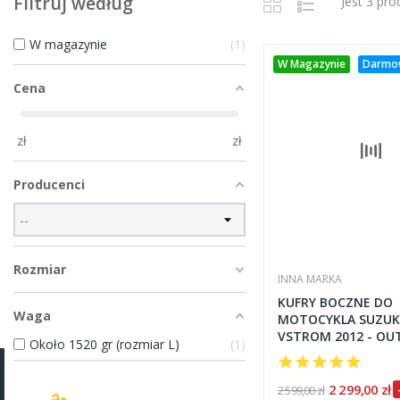
Filtruj według
Jest 3 pr
W magazynie
1
W Magazynie
Darmo
Cena
zł
zł
Producenci
Rozmiar
INNA MARKA
KUFRY BOCZNE DO
Waga
MOTOCYKLA SUZUKI
VSTROM 2012 - OU
Około 1520 gr (rozmiar L)
1
2 299,00 zł
2 599,00 zł