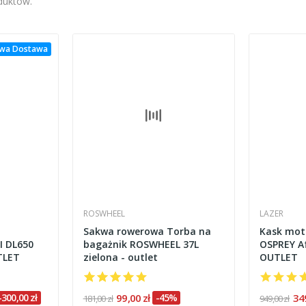
oduktów.
wa Dostawa
ROSWHEEL
LAZER
Sakwa rowerowa Torba na
Kask mot
 DL650
bagażnik ROSWHEEL 37L
OSPREY Af
TLET
zielona - outlet
OUTLET
-300,00 zł
99,00 zł
-45%
34
181,00 zł
949,00 zł