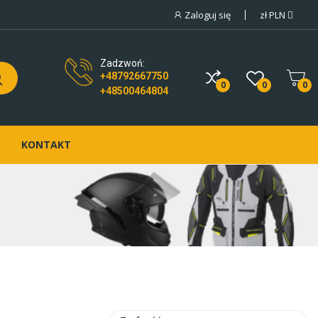
Zaloguj się
zł
PLN
Zadzwoń:
+48792667750
0
0
0
+48500464804
KONTAKT