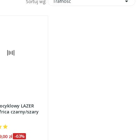

Trafność
Sortuj wg:
ocyklowy LAZER
rica czarny/szary
9,00 zł
-63%