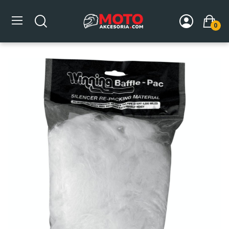
0
Strona główna
DLA MOTOCYKLA
Układ wydechowy
Akcesoria
Wata wygłuszająca do tłumika