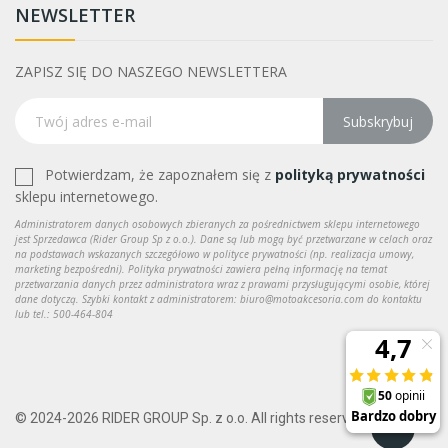
NEWSLETTER
ZAPISZ SIĘ DO NASZEGO NEWSLETTERA
Subskrybuj
Potwierdzam, że zapoznałem się z
polityką prywatności
sklepu internetowego.
Administratorem danych osobowych zbieranych za pośrednictwem sklepu internetowego
jest Sprzedawca (Rider Group Sp z o.o.). Dane są lub mogą być przetwarzane w celach oraz
na podstawach wskazanych szczegółowo w polityce prywatności (np. realizacja umowy,
marketing bezpośredni). Polityka prywatności zawiera pełną informację na temat
przetwarzania danych przez administratora wraz z prawami przysługującymi osobie, której
dane dotyczą. Szybki kontakt z administratorem: biuro@motoakcesoria.com do kontaktu
lub tel.: 500-464-804
© 2024-2026 RIDER GROUP Sp. z o.o. All rights reserved.