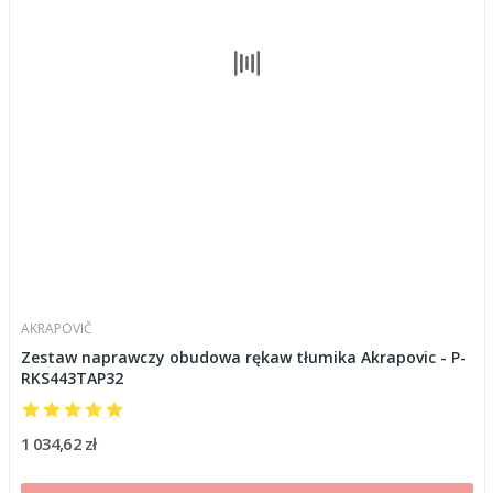
AKRAPOVIČ
Zestaw naprawczy obudowa rękaw tłumika Akrapovic - P-
RKS443TAP32
1 034,62 zł