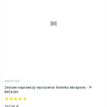
AKRAPOVIČ
Zestaw naprawczy wyciszenia tłumika Akrapovic - P-
RPCK201
332,56 zł