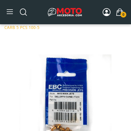
0
Strona główna
DLA MOTOCYKLA
Układ paliwowy
Dysze gaźników
Dysze Dellorto
JET FOR DELLORTO
CARB 5 PCS 100-5