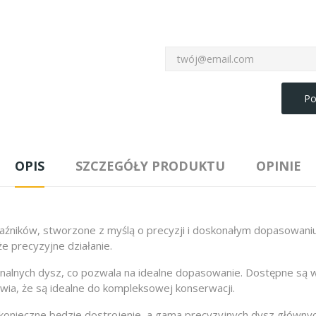
Po
OPIS
SZCZEGÓŁY PRODUKTU
OPINIE
źników, stworzone z myślą o precyzji i doskonałym dopasowaniu.
że precyzyjne działanie.
alnych dysz, co pozwala na idealne dopasowanie. Dostępne są w 
wia, że są idealne do kompleksowej konserwacji.
, konieczne będzie dostrojenie, a gama precyzyjnych dysz głównyc