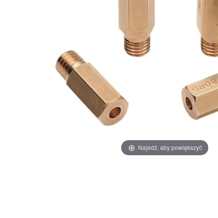
Najedź, aby powiększyć