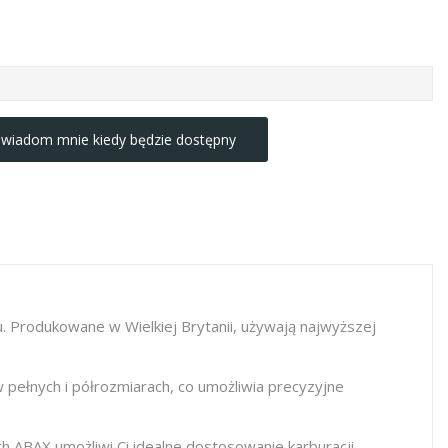
wiadom mnie kiedy będzie dostępny
 Produkowane w Wielkiej Brytanii, używają najwyższej
pełnych i półrozmiarach, co umożliwia precyzyjne
h ABAX umożliwi Ci idealne dostosowanie karburacji.