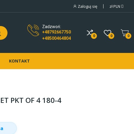
Zaloguj się
zł
PLN
Zadzwoń:
+48792667750
0
0
0
+48500464804
KONTAKT
ET PKT OF 4 180-4
wa