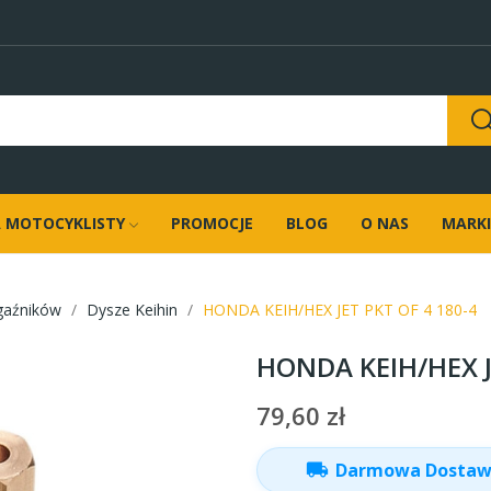
 MOTOCYKLISTY
PROMOCJE
BLOG
O NAS
MARKI
gaźników
Dysze Keihin
HONDA KEIH/HEX JET PKT OF 4 180-4
HONDA KEIH/HEX J
79,60 zł
local_shipping
Darmowa Dosta