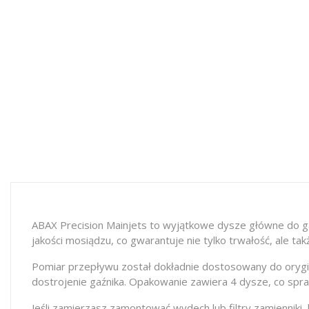
ABAX Precision Mainjets to wyjątkowe dysze główne do ga
jakości mosiądzu, co gwarantuje nie tylko trwałość, ale tak
Pomiar przepływu został dokładnie dostosowany do orygin
dostrojenie gaźnika. Opakowanie zawiera 4 dysze, co spra
Jeśli zamierzasz zamontować wydech lub filtry zamienniki