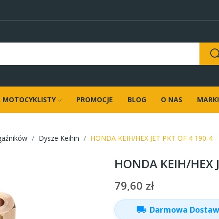
 MOTOCYKLISTY
PROMOCJE
BLOG
O NAS
MARKI
gaźników
Dysze Keihin
HONDA KEIH/HEX JET PKT OF 4 190-4
HONDA KEIH/HEX J
79,60 zł
local_shipping
Darmowa Dosta