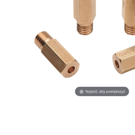
Najedź, aby powiększyć