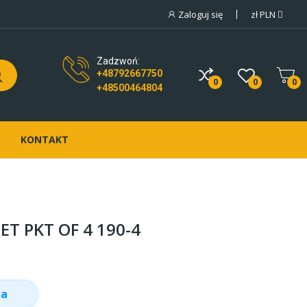
Zaloguj się
zł
PLN
Zadzwoń:
+48792667750
0
0
0
+48500464804
KONTAKT
ET PKT OF 4 190-4
wa