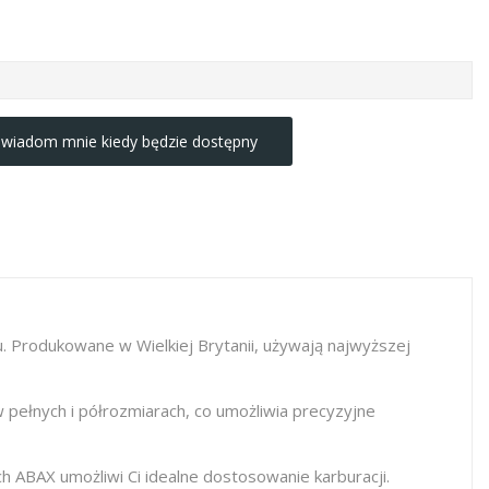
wiadom mnie kiedy będzie dostępny
 Produkowane w Wielkiej Brytanii, używają najwyższej
pełnych i półrozmiarach, co umożliwia precyzyjne
h ABAX umożliwi Ci idealne dostosowanie karburacji.