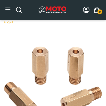
0
Strona główna
DLA MOTOCYKLA
Układ paliwowy
Dysze gaźników
Dysze Keihin
KEIHIN SLOT JETS PKTS OF
4 75-4