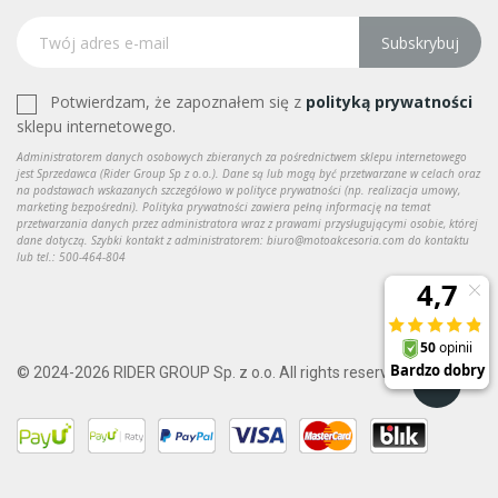
Subskrybuj
Potwierdzam, że zapoznałem się z
polityką prywatności
sklepu internetowego.
Administratorem danych osobowych zbieranych za pośrednictwem sklepu internetowego
jest Sprzedawca (Rider Group Sp z o.o.). Dane są lub mogą być przetwarzane w celach oraz
na podstawach wskazanych szczegółowo w polityce prywatności (np. realizacja umowy,
marketing bezpośredni). Polityka prywatności zawiera pełną informację na temat
przetwarzania danych przez administratora wraz z prawami przysługującymi osobie, której
dane dotyczą. Szybki kontakt z administratorem: biuro@motoakcesoria.com do kontaktu
lub tel.: 500-464-804
© 2024-2026 RIDER GROUP Sp. z o.o. All rights reserved.