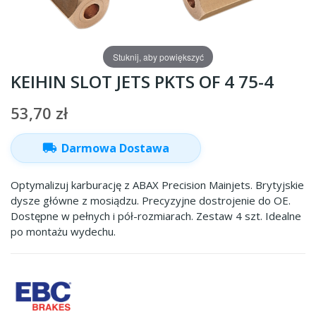
Stuknij, aby powiększyć
KEIHIN SLOT JETS PKTS OF 4 75-4
53,70 zł
local_shipping
Darmowa Dostawa
Optymalizuj karburację z ABAX Precision Mainjets. Brytyjskie
dysze główne z mosiądzu. Precyzyjne dostrojenie do OE.
Dostępne w pełnych i pół-rozmiarach. Zestaw 4 szt. Idealne
po montażu wydechu.