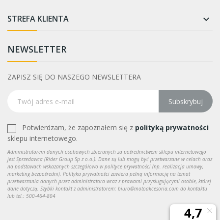
STREFA KLIENTA

NEWSLETTER
ZAPISZ SIĘ DO NASZEGO NEWSLETTERA
Subskrybuj
Potwierdzam, że zapoznałem się z
polityką prywatności
sklepu internetowego.
Administratorem danych osobowych zbieranych za pośrednictwem sklepu internetowego
jest Sprzedawca (Rider Group Sp z o.o.). Dane są lub mogą być przetwarzane w celach oraz
na podstawach wskazanych szczegółowo w polityce prywatności (np. realizacja umowy,
marketing bezpośredni). Polityka prywatności zawiera pełną informację na temat
przetwarzania danych przez administratora wraz z prawami przysługującymi osobie, której
dane dotyczą. Szybki kontakt z administratorem: biuro@motoakcesoria.com do kontaktu
lub tel.: 500-464-804