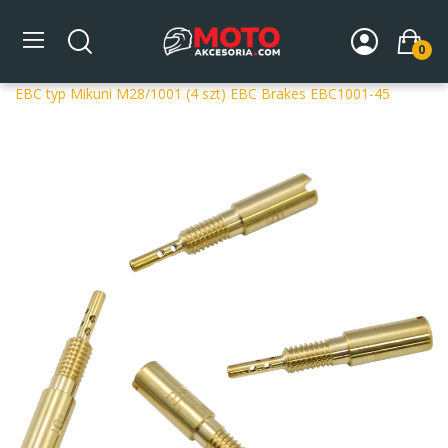
0
Strona główna
DLA MOTOCYKLA
Układ paliwowy
Dysze gaźników
Dysze Mikuni
Dysza wolnych obrotów
EBC typ Mikuni M28/1001 (4 szt) EBC Brakes EBC1001-45