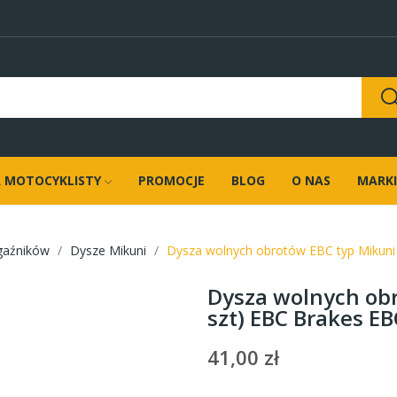
 MOTOCYKLISTY
PROMOCJE
BLOG
O NAS
MARKI
gaźników
Dysze Mikuni
Dysza wolnych obrotów EBC typ Mikuni
Dysza wolnych ob
szt) EBC Brakes E
41,00 zł