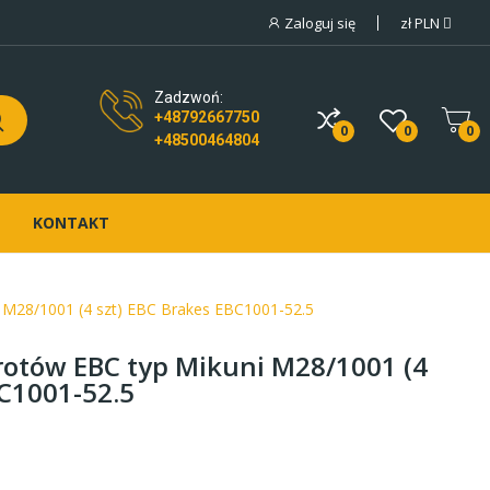
Zaloguj się
zł
PLN
Zadzwoń:
+48792667750
0
0
0
+48500464804
KONTAKT
 M28/1001 (4 szt) EBC Brakes EBC1001-52.5
rotów EBC typ Mikuni M28/1001 (4
BC1001-52.5