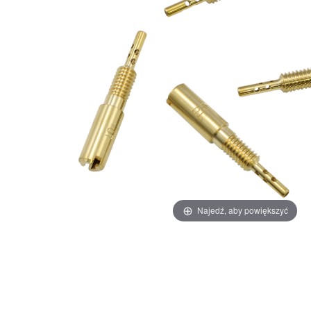
Najedź, aby powiększyć