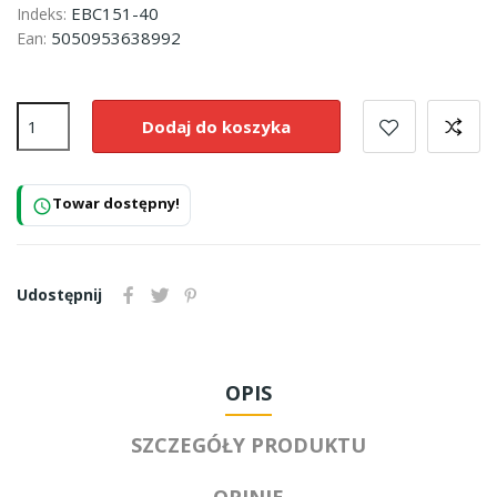
EBC151-40
Indeks:
5050953638992
Ean:
Dodaj do koszyka
Towar dostępny!
schedule
Udostępnij
OPIS
SZCZEGÓŁY PRODUKTU
OPINIE