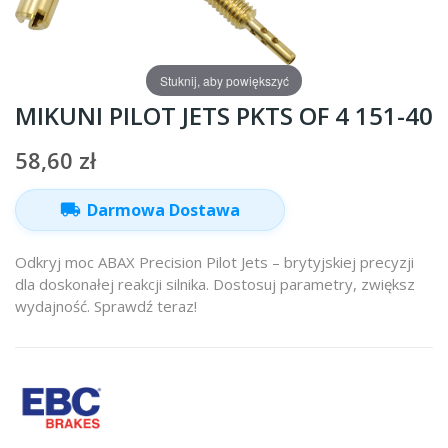
Stuknij, aby powiększyć
MIKUNI PILOT JETS PKTS OF 4 151-40
58,60 zł
local_shipping
Darmowa Dostawa
Odkryj moc ABAX Precision Pilot Jets – brytyjskiej precyzji
dla doskonałej reakcji silnika. Dostosuj parametry, zwiększ
wydajność. Sprawdź teraz!