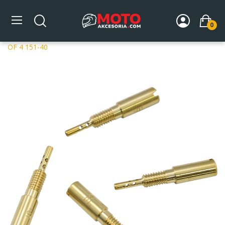
0
Strona główna
DLA MOTOCYKLA
Układ paliwowy
Dysze gaźników
Dysze Mikuni
MIKUNI PILOT JETS PKTS
OF 4 151-40