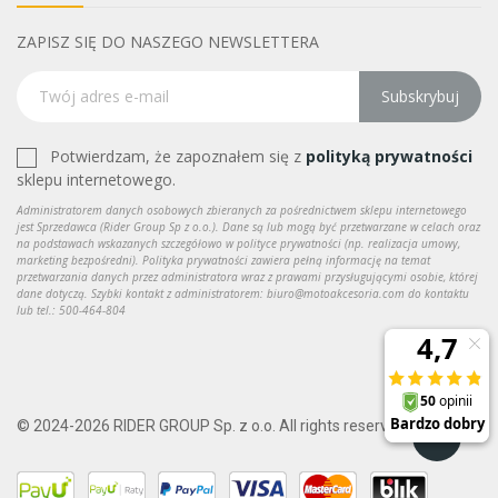
ZAPISZ SIĘ DO NASZEGO NEWSLETTERA
Subskrybuj
Potwierdzam, że zapoznałem się z
polityką prywatności
sklepu internetowego.
Administratorem danych osobowych zbieranych za pośrednictwem sklepu internetowego
jest Sprzedawca (Rider Group Sp z o.o.). Dane są lub mogą być przetwarzane w celach oraz
na podstawach wskazanych szczegółowo w polityce prywatności (np. realizacja umowy,
marketing bezpośredni). Polityka prywatności zawiera pełną informację na temat
przetwarzania danych przez administratora wraz z prawami przysługującymi osobie, której
dane dotyczą. Szybki kontakt z administratorem: biuro@motoakcesoria.com do kontaktu
lub tel.: 500-464-804
© 2024-2026 RIDER GROUP Sp. z o.o. All rights reserved.