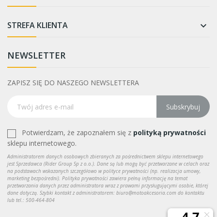
STREFA KLIENTA

NEWSLETTER
ZAPISZ SIĘ DO NASZEGO NEWSLETTERA
Subskrybuj
Potwierdzam, że zapoznałem się z
polityką prywatności
sklepu internetowego.
Administratorem danych osobowych zbieranych za pośrednictwem sklepu internetowego
jest Sprzedawca (Rider Group Sp z o.o.). Dane są lub mogą być przetwarzane w celach oraz
na podstawach wskazanych szczegółowo w polityce prywatności (np. realizacja umowy,
marketing bezpośredni). Polityka prywatności zawiera pełną informację na temat
przetwarzania danych przez administratora wraz z prawami przysługującymi osobie, której
dane dotyczą. Szybki kontakt z administratorem: biuro@motoakcesoria.com do kontaktu
lub tel.: 500-464-804