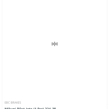
EBC BRAKES
Mikuni Pilot Jets (1 Pcs) 224-35