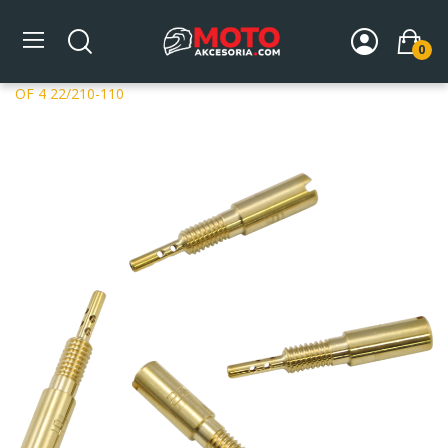
0
Strona główna
DLA MOTOCYKLA
Układ paliwowy
Dysze gaźników
Dysze Mikuni
MIKUNI PILOT JETS PKTS
OF 4 22/210-110