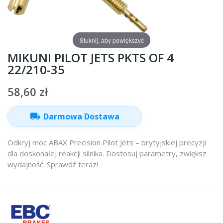
Stuknij, aby powiększyć
MIKUNI PILOT JETS PKTS OF 4
22/210-35
58,60 zł
local_shipping
Darmowa Dostawa
Odkryj moc ABAX Precision Pilot Jets – brytyjskiej precyzji
dla doskonałej reakcji silnika. Dostosuj parametry, zwiększ
wydajność. Sprawdź teraz!