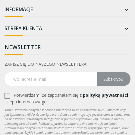
INFORMACJE

STREFA KLIENTA

NEWSLETTER
ZAPISZ SIĘ DO NASZEGO NEWSLETTERA
Subskrybuj
Potwierdzam, że zapoznałem się z
polityką prywatności
sklepu internetowego.
Administratorem danych osobowych zbieranych za pośrednictwem sklepu internetowego
jest Sprzedawca (Rider Group Sp z o.o.). Dane są lub mogą być przetwarzane w celach oraz
na podstawach wskazanych szczegółowo w polityce prywatności (np. realizacja umowy,
marketing bezpośredni). Polityka prywatności zawiera pełną informację na temat
przetwarzania danych przez administratora wraz z prawami przysługującymi osobie, której
dane dotyczą. Szybki kontakt z administratorem: biuro@motoakcesoria.com do kontaktu