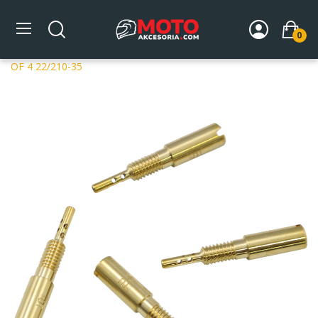
0
Strona główna
DLA MOTOCYKLA
Układ paliwowy
Dysze gaźników
Dysze Mikuni
MIKUNI PILOT JETS PKTS
OF 4 22/210-35