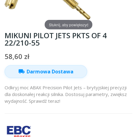
Stuknij, aby powiększyć
MIKUNI PILOT JETS PKTS OF 4
22/210-55
58,60 zł
local_shipping
Darmowa Dostawa
Odkryj moc ABAX Precision Pilot Jets – brytyjskiej precyzji
dla doskonałej reakcji silnika. Dostosuj parametry, zwiększ
wydajność. Sprawdź teraz!