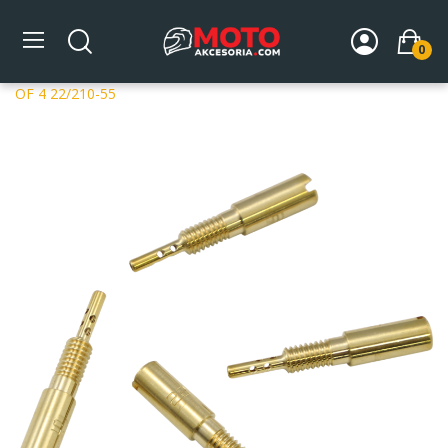
0
Strona główna
DLA MOTOCYKLA
Układ paliwowy
Dysze gaźników
Dysze Mikuni
MIKUNI PILOT JETS PKTS
OF 4 22/210-55