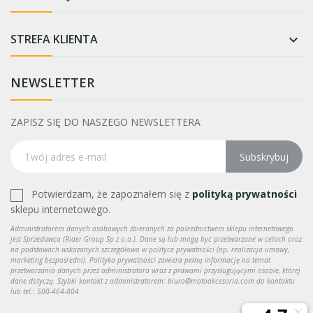
STREFA KLIENTA

NEWSLETTER
ZAPISZ SIĘ DO NASZEGO NEWSLETTERA
Subskrybuj
Potwierdzam, że zapoznałem się z
polityką prywatności
sklepu internetowego.
Administratorem danych osobowych zbieranych za pośrednictwem sklepu internetowego
jest Sprzedawca (Rider Group Sp z o.o.). Dane są lub mogą być przetwarzane w celach oraz
na podstawach wskazanych szczegółowo w polityce prywatności (np. realizacja umowy,
marketing bezpośredni). Polityka prywatności zawiera pełną informację na temat
przetwarzania danych przez administratora wraz z prawami przysługującymi osobie, której
dane dotyczą. Szybki kontakt z administratorem: biuro@motoakcesoria.com do kontaktu
lub tel.: 500-464-804