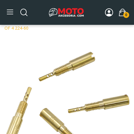
0
Strona główna
DLA MOTOCYKLA
Układ paliwowy
Dysze gaźników
Dysze Mikuni
MIKUNI PILOT JETS PKTS
OF 4 224-60