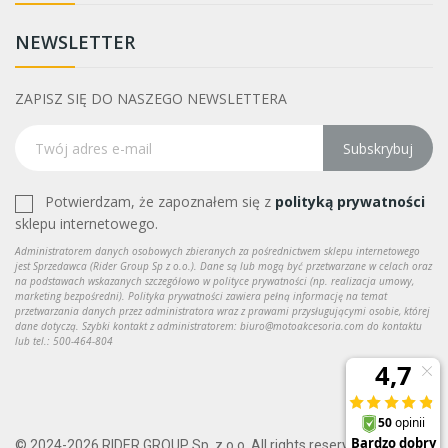
NEWSLETTER
ZAPISZ SIĘ DO NASZEGO NEWSLETTERA
Subskrybuj
Potwierdzam, że zapoznałem się z
polityką prywatności
sklepu internetowego.
Administratorem danych osobowych zbieranych za pośrednictwem sklepu internetowego
jest Sprzedawca (Rider Group Sp z o.o.). Dane są lub mogą być przetwarzane w celach oraz
na podstawach wskazanych szczegółowo w polityce prywatności (np. realizacja umowy,
marketing bezpośredni). Polityka prywatności zawiera pełną informację na temat
przetwarzania danych przez administratora wraz z prawami przysługującymi osobie, której
dane dotyczą. Szybki kontakt z administratorem: biuro@motoakcesoria.com do kontaktu
lub tel.: 500-464-804
© 2024-2026 RIDER GROUP Sp. z o.o. All rights reserved.