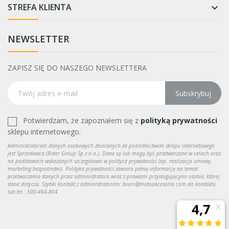
STREFA KLIENTA

NEWSLETTER
ZAPISZ SIĘ DO NASZEGO NEWSLETTERA
Subskrybuj
Potwierdzam, że zapoznałem się z
polityką prywatności
sklepu internetowego.
Administratorem danych osobowych zbieranych za pośrednictwem sklepu internetowego
jest Sprzedawca (Rider Group Sp z o.o.). Dane są lub mogą być przetwarzane w celach oraz
na podstawach wskazanych szczegółowo w polityce prywatności (np. realizacja umowy,
marketing bezpośredni). Polityka prywatności zawiera pełną informację na temat
przetwarzania danych przez administratora wraz z prawami przysługującymi osobie, której
dane dotyczą. Szybki kontakt z administratorem: biuro@motoakcesoria.com do kontaktu
lub tel.: 500-464-804