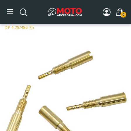
0
Strona główna
DLA MOTOCYKLA
Układ paliwowy
Dysze gaźników
Dysze Mikuni
MIKUNI PILOT JETS PKTS
OF 4 28/486-35