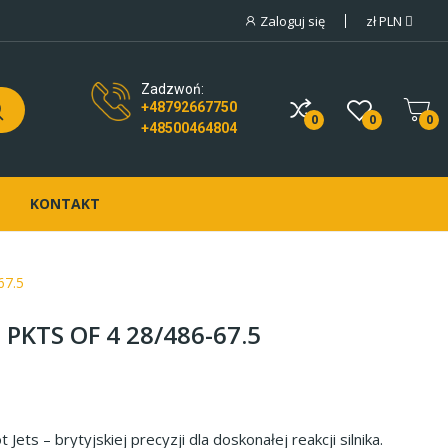
Zaloguj się
zł
PLN
Zadzwoń:
+48792667750
0
0
0
+48500464804
KONTAKT
67.5
 PKTS OF 4 28/486-67.5
Jets – brytyjskiej precyzji dla doskonałej reakcji silnika.