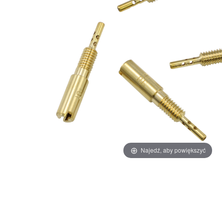
Najedź, aby powiększyć