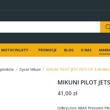
 MOTOCYKLISTY
PROMOCJE
BLOG
O NAS
MARKI
gaźników
Dysze Mikuni
MIKUNI PILOT JETS PKTS OF 4 28/486-
MIKUNI PILOT JETS
41,00 zł
Odkryj moc ABAX Precision Pilot 