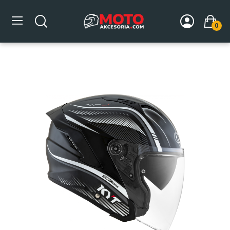
0
Strona główna
DLA MOTOCYKLISTY
Kaski
Kaski
integralne
Kask Motocyklowy KYT NF-J RADAR biały