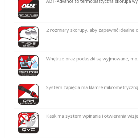
ADT-Advance to termoplastyczna skorupa wyk
2 rozmiary skorupy, aby zapewnić idealne 
Wnętrze oraz poduszki są wyjmowane, możn
System zapięcia ma klamrę mikrometryczną 
Kask ma system wpinania i otwierania wizje