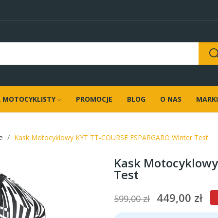
 MOTOCYKLISTY
PROMOCJE
BLOG
O NAS
MARKI
e
Kask Motocyklowy KYT TT-COURSE ESPARGARO Winter Test
Kask Motocyklow
Test
449,00 zł
599,00 zł