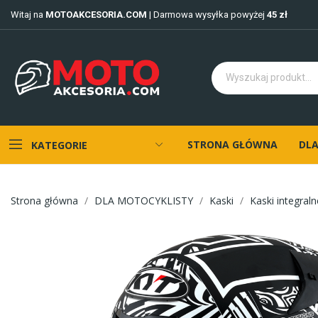
Witaj na
MOTOAKCESORIA.COM
| Darmowa wysyłka powyżej
45 zł
STRONA GŁÓWNA
DLA
KATEGORIE
Strona główna
DLA MOTOCYKLISTY
Kaski
Kaski integraln