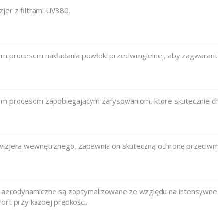
jer z filtrami UV380.
ym procesom nakładania powłoki przeciwmgielnej, aby zagwarant
ym procesom zapobiegającym zarysowaniom, które skutecznie ch
 wizjera wewnętrznego, zapewnia on skuteczną ochronę przeciwmg
ery aerodynamiczne są zoptymalizowane ze względu na intensywne
rt przy każdej prędkości.