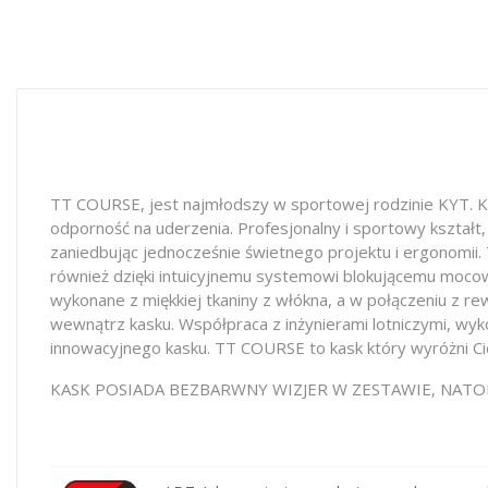
TT COURSE, jest najmłodszy w sportowej rodzinie KYT. 
odporność na uderzenia. Profesjonalny i sportowy kształ
zaniedbując jednocześnie świetnego projektu i ergonomii
również dzięki intuicyjnemu systemowi blokującemu mocow
wykonane z miękkiej tkaniny z włókna, a w połączeniu z 
wewnątrz kasku. Współpraca z inżynierami lotniczymi, wy
innowacyjnego kasku. TT COURSE to kask który wyróżni Cię
KASK POSIADA BEZBARWNY WIZJER W ZESTAWIE, NAT