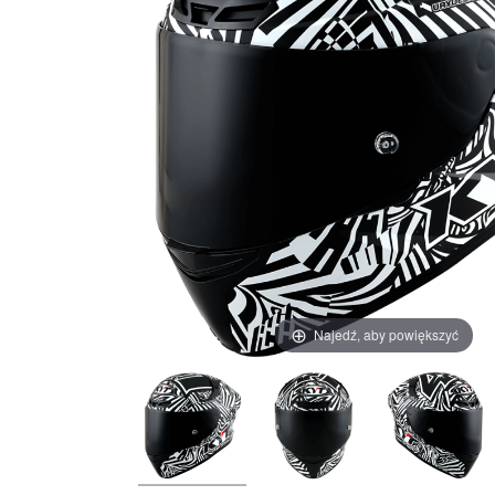
Najedź, aby powiększyć