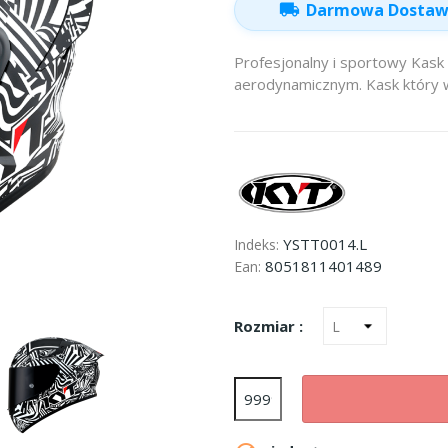
local_shipping
Darmowa Dosta
Profesjonalny i sportowy Kask
aerodynamicznym. Kask który wy
YSTT0014.L
Indeks:
8051811401489
Ean:
Rozmiar :