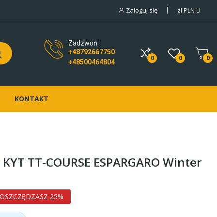
Zaloguj się
zł
PLN
Zadzwoń:
+48792667750
0
0
0
+48500464804
KONTAKT
y KYT TT-COURSE ESPARGARO Winter
OSZCZĘDZASZ 25%