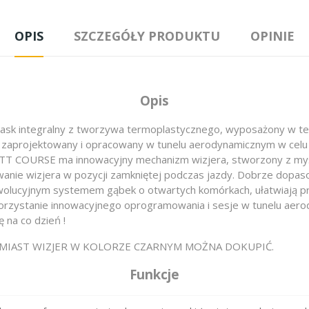
OPIS
SZCZEGÓŁY PRODUKTU
OPINIE
Opis
Kask integralny z tworzywa termoplastycznego, wyposażony w te
t, zaprojektowany i opracowany w tunelu aerodynamicznym w celu
. TT COURSE ma innowacyjny mechanizm wizjera, stworzony z myślą
anie wizjera w pozycji zamkniętej podczas jazdy. Dobrze dopas
rewolucyjnym systemem gąbek o otwartych komórkach, ułatwiają 
korzystanie innowacyjnego oprogramowania i sesje w tunelu aer
 na co dzień !
OMIAST WIZJER W KOLORZE CZARNYM MOŻNA DOKUPIĆ.
Funkcje