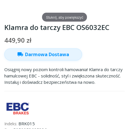
Stuknij, aby powiększyć
Klamra do tarczy EBC OS6032EC
449,90 zł
local_shipping
Darmowa Dostawa
Osiągnij nowy poziom kontroli hamowania! Klamra do tarczy
hamulcowej EBC - solidność, styl i zwiększona skuteczność.
Instaluj i doświadcz bezpieczeństwa na nowo.
BRK015
Indeks: