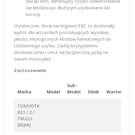
Nucap NRS, eliminujący ryzyko odwarstwienia
się klocków po dłuższym użytkowaniu lub
korozji.
Ostatecznie, klocki kartingowe EBC to doskonały
wybór dla wszystkich poszukujących wysokiej
jakości, ekologicznych klocków hamulcowych do
codziennego użytku. Zaufaj brytyjskiemu
doświadczeniu i ciesz się bezpieczną jazdą na
swoim motocyklu!
Zastosowanie
Sub-
Marka
Model
Model
Silnik
Wartość
K
TONY/OTK
BS1 / 2 /
TRULLI
(REAR)