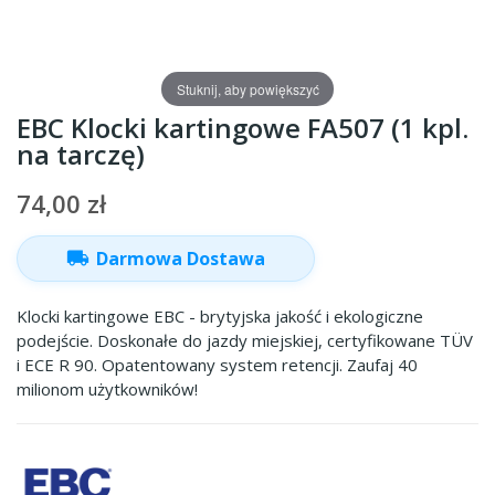
Stuknij, aby powiększyć
EBC Klocki kartingowe FA507 (1 kpl.
na tarczę)
74,00 zł
local_shipping
Darmowa Dostawa
Klocki kartingowe EBC - brytyjska jakość i ekologiczne
podejście. Doskonałe do jazdy miejskiej, certyfikowane TÜV
i ECE R 90. Opatentowany system retencji. Zaufaj 40
milionom użytkowników!