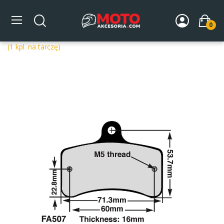
0
Strona główna
DLA MOTOCYKLA
Układ hamulcowy
Klocki hamulcowe do gokartów
EBC Klocki kartingowe FA507
(1 kpl. na tarczę)