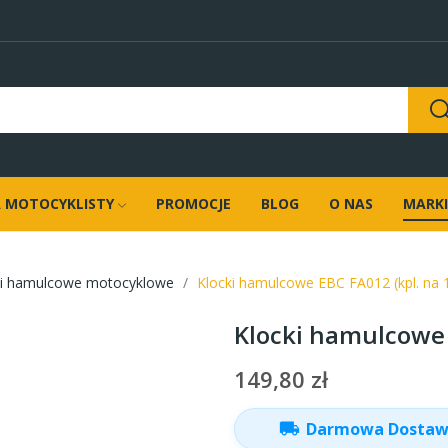
 MOTOCYKLISTY
PROMOCJE
BLOG
O NAS
MARKI
ki hamulcowe motocyklowe
Klocki hamulcowe EBC FA012 (kpl. na 1
Klocki hamulcowe E
149,80 zł
local_shipping
Darmowa Dosta