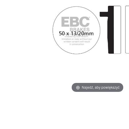
Najedź, aby powiększyć