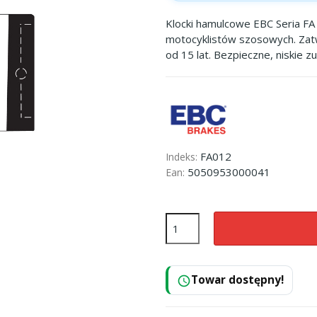
Klocki hamulcowe EBC Seria FA 
motocyklistów szosowych. Zat
od 15 lat. Bezpieczne, niskie z
FA012
Indeks:
5050953000041
Ean:
Towar dostępny!
schedule