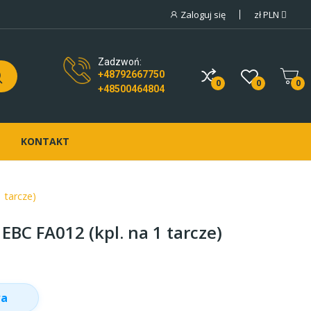
Zaloguj się
zł
PLN
Zadzwoń:
+48792667750
0
0
0
+48500464804
KONTAKT
 tarcze)
BC FA012 (kpl. na 1 tarcze)
wa