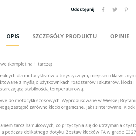
Udostępnij
OPIS
SZCZEGÓŁY PRODUKTU
OPINIE
owe (komplet na 1 tarczę)
alnych dla motocyklistów o turystycznym, miejskim i klasycznym 
ektowane z myślą o użytkownikach roadsterów i skuterów, klocki F
starczającą stabilnością temperaturową.
owe do motocykli szosowych. Wyprodukowane w Wielkiej Brytanii, 
gą zastąpić zarówno klocki organiczne, jak i sinterowane. Klock
eraniem tarcz hamulcowych, co przyczynia się do utrzymania czyst
ia podczas delikatnego dotyku. Zestaw klocków FA w grade E327 