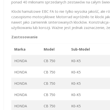
ponad 40 milionami sprzedanych zestawów na całym świec
Klocki hamulcowe EBC FA to nie tylko wysoka jakość, al
czasopismo motocyklowe Motorrad wyróżniło te klocki jak
nawet jako zamiennik sinterowanych klocków. Konstrukcj
użytkowaniu lub korozji. Ważne jest jednak zaznaczenie, że
Zastosowanie
Marka
Model
Sub-Model
HONDA
CB 750
K0-K5
HONDA
CB 750
K0-K5
HONDA
CB 750
K0-K5
HONDA
CB 750
K0-K5
HONDA
CB 750
K0-K5