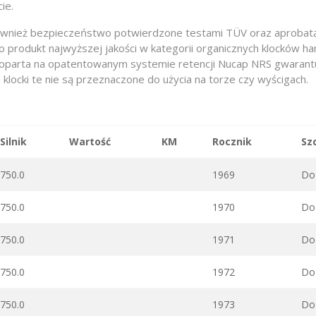
ie.
e również bezpieczeństwo potwierdzone testami TÜV oraz aproba
o produkt najwyższej jakości w kategorii organicznych klocków 
a oparta na opatentowanym systemie retencji Nucap NRS gwarantu
 klocki te nie są przeznaczone do użycia na torze czy wyścigach.
Silnik
Wartość
KM
Rocznik
Sz
750.0
1969
Do 
750.0
1970
Do 
750.0
1971
Do 
750.0
1972
Do 
750.0
1973
Do 