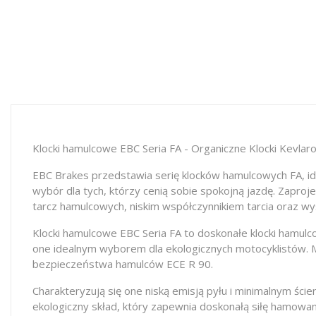
Klocki hamulcowe EBC Seria FA - Organiczne Klocki Kevlar
EBC Brakes przedstawia serię klocków hamulcowych FA, ide
wybór dla tych, którzy cenią sobie spokojną jazdę. Zaproj
tarcz hamulcowych, niskim współczynnikiem tarcia oraz wy
Klocki hamulcowe EBC Seria FA to doskonałe klocki hamulc
one idealnym wyborem dla ekologicznych motocyklistów. Mo
bezpieczeństwa hamulców ECE R 90.
Charakteryzują się one niską emisją pyłu i minimalnym ści
ekologiczny skład, który zapewnia doskonałą siłę hamowan