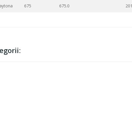
aytona
675
675.0
20
gorii: