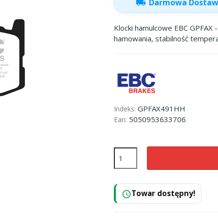
local_shipping
Darmowa Dosta
Klocki hamulcowe EBC GPFAX - 
hamowania, stabilność tempera
GPFAX491HH
Indeks:
5050953633706
Ean:
Towar dostępny!
schedule