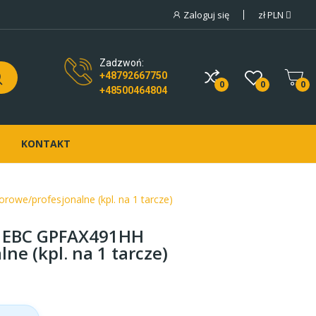
Zaloguj się
zł
PLN
Zadzwoń:
+48792667750
0
0
0
+48500464804
KONTAKT
owe/profesjonalne (kpl. na 1 tarcze)
e EBC GPFAX491HH
ne (kpl. na 1 tarcze)