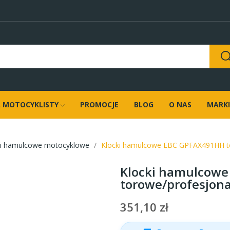
 MOTOCYKLISTY
PROMOCJE
BLOG
O NAS
MARKI
ki hamulcowe motocyklowe
Klocki hamulcowe EBC GPFAX491HH tor
Klocki hamulcow
torowe/profesjonal
351,10 zł