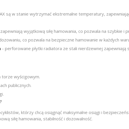
FAX są w stanie wytrzymać ekstremalne temperatury, zapewniając
 zapewniają wyjątkową siłę hamowania, co pozwala na szybkie i 
 dozowaniu, co pozwala na bezpieczne hamowanie w każdych war
h
- perforowane płytki radiatora ze stali nierdzewnej zapewniaj
a torze wyścigowym.
ach publicznych.
i.
?
yklistów, którzy chcą osiągnąć maksymalne osiągi i bezpieczeńs
ową siłę hamowania, stabilność i dozowalność.