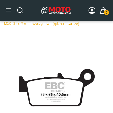
0
Strona główna
DLA MOTOCYKLA
Układ hamulcowy
Klocki hamulcowe motocyklowe
Klocki hamulcowe EBC
MXS131 off-road wyczynowe (kpl. na 1 tarcze)