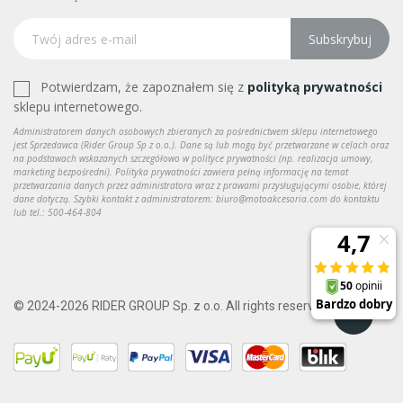
Subskrybuj
Potwierdzam, że zapoznałem się z
polityką prywatności
sklepu internetowego.
Administratorem danych osobowych zbieranych za pośrednictwem sklepu internetowego
jest Sprzedawca (Rider Group Sp z o.o.). Dane są lub mogą być przetwarzane w celach oraz
na podstawach wskazanych szczegółowo w polityce prywatności (np. realizacja umowy,
marketing bezpośredni). Polityka prywatności zawiera pełną informację na temat
przetwarzania danych przez administratora wraz z prawami przysługującymi osobie, której
dane dotyczą. Szybki kontakt z administratorem: biuro@motoakcesoria.com do kontaktu
lub tel.: 500-464-804
© 2024-2026 RIDER GROUP Sp. z o.o. All rights reserved.