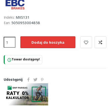
MXS131
Indeks:
5050953004858
Ean:
Dodaj do koszyka
Towar dostępny!
schedule
Udostępnij