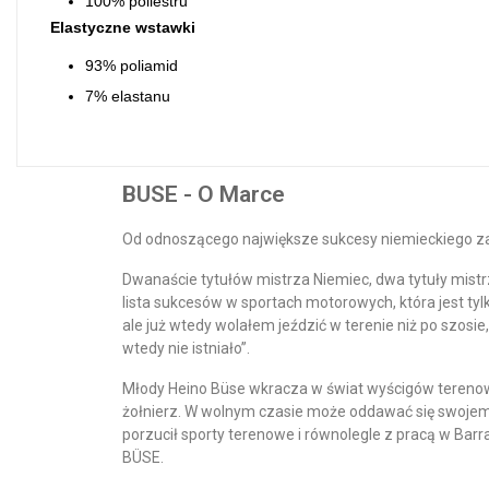
100% poliestru
Elastyczne wstawki
93% poliamid
7% elastanu
BUSE - O Marce
Od odnoszącego największe sukcesy niemieckiego 
Dwanaście tytułów mistrza Niemiec, dwa tytuły mistrz
lista sukcesów w sportach motorowych, która jest tylk
ale już wtedy wolałem jeździć w terenie niż po szosi
wtedy nie istniało”.
Młody Heino Büse wkracza w świat wyścigów terenowy
żołnierz. W wolnym czasie może oddawać się swojem
porzucił sporty terenowe i równolegle z pracą w Bar
BÜSE.