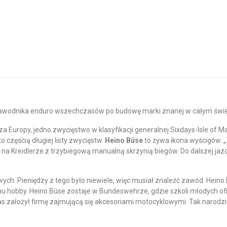
zawodnika enduro wszechczasów po budowę marki znanej w całym świ
a Europy, jedno zwycięstwo w klasyfikacji generalnej Sixdays-Isle of M
o częścią długiej listy zwycięstw.
Heino Büse
to żywa ikona wyścigów. „
e, na Kreidlerze z trzybiegową manualną skrzynią biegów. Do dalszej j
ch. Pieniędzy z tego było niewiele, więc musiał znaleźć zawód. Heino
u hobby. Heino Büse zostaje w Bundeswehrze, gdzie szkoli młodych of
ras założył firmę zajmującą się akcesoriami motocyklowymi. Tak narodz