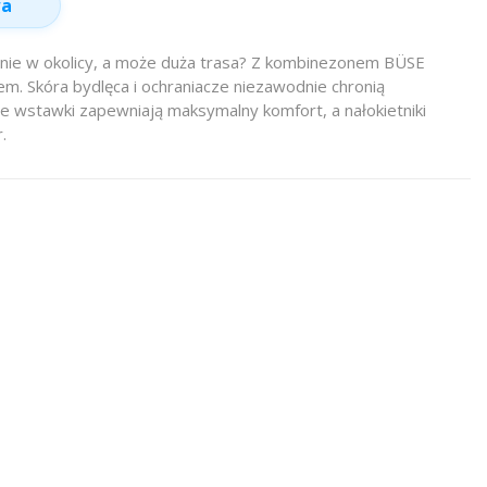
wa
nie w okolicy, a może duża trasa? Z kombinezonem BÜSE
em. Skóra bydlęca i ochraniacze niezawodnie chronią
ne wstawki zapewniają maksymalny komfort, a nałokietniki
.