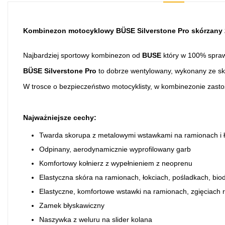
Kombinezon motocyklowy BÜSE
Silverstone Pro
skórzany 
Najbardziej sportowy kombinezon od
BUSE
który w 100% spraw
BÜSE Silverstone Pro
to dobrze wentylowany, wykonany ze sk
W trosce o bezpieczeństwo motocyklisty, w kombinezonie zast
Najważniejsze cechy:
Twarda skorupa z metalowymi wstawkami na ramionach i 
Odpinany, aerodynamicznie wyprofilowany garb
Komfortowy kołnierz z wypełnieniem z neoprenu
Elastyczna skóra na ramionach, łokciach, pośladkach, bio
Elastyczne, komfortowe wstawki na ramionach, zgięciach ra
Zamek błyskawiczny
Naszywka z weluru na slider kolana