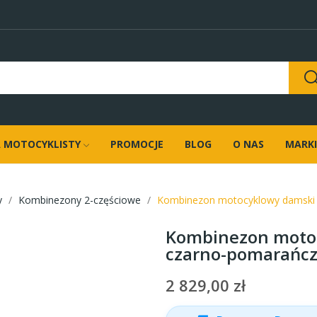
 MOTOCYKLISTY
PROMOCJE
BLOG
O NAS
MARKI
y
Kombinezony 2-częściowe
Kombinezon motocyklowy damski 
Kombinezon motoc
czarno-pomarańc
2 829,00 zł