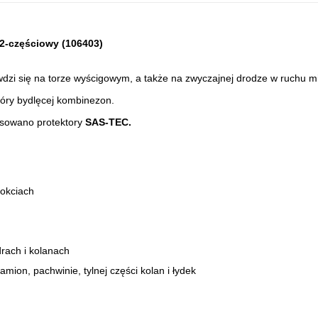
2-częściowy (
106403
)
dzi się na torze wyścigowym, a także na zwyczajnej drodze w ruchu m
óry bydlęcej kombinezon.
osowano protektory
SAS-TEC.
łokciach
drach i kolanach
mion, pachwinie, tylnej części kolan i łydek