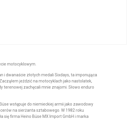
ecie motocyklowym.
an i dwanaście złotych medali Sixdays, ta imponująca
Zacząłem jeździć na motocyklach jako nastolatek,
azdy terenowej zachęcali mnie znajomi. Słowo enduro
 Büse wstępuje do niemieckiej armii jako zawodowy
icerów na sierżanta sztabowego. W 1982 roku
iła się firma Heino Büse MX Import GmbH i marka