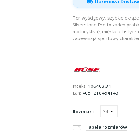
local_shipping
Darmowa Dosta
Tor wyścigowy, szybkie okrąże
Silverstone Pro to żaden probl
motocyklistę, miękkie elastycz
zapewniają sportowy charakter
106403.34
Indeks:
4051218454143
Ean:
Rozmiar :
Tabela rozmiarów