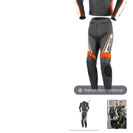
Najedź, aby powiększyć