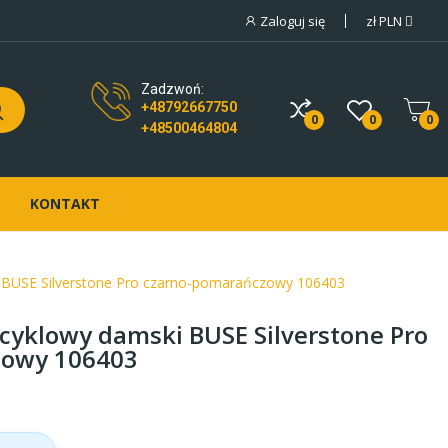
Zaloguj się
zł
PLN
Zadzwoń:
+48792667750
0
0
0
+48500464804
KONTAKT
BUSE Silverstone Pro czarno-pomarańczowy 106403
yklowy damski BUSE Silverstone Pro
zowy 106403