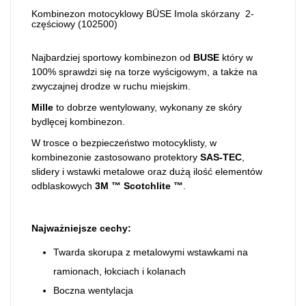
Kombinezon motocyklowy
BÜSE
Imola
skórzany 2-
częściowy (
102500
)
Najbardziej sportowy kombinezon od
BUSE
który w
100% sprawdzi się na torze wyścigowym, a także na
zwyczajnej drodze w ruchu miejskim.
Mille
to dobrze wentylowany, wykonany ze skóry
bydlęcej kombinezon.
W trosce o bezpieczeństwo motocyklisty, w
kombinezonie zastosowano protektory
SAS-TEC
,
slidery i wstawki metalowe oraz dużą ilość elementów
odblaskowych
3M ™ Scotchlite ™
.
Najważniejsze cechy:
Twarda skorupa z metalowymi wstawkami na
ramionach, łokciach i kolanach
Boczna wentylacja