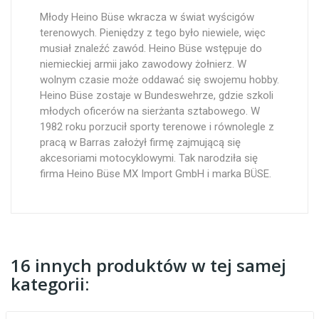
Młody Heino Büse wkracza w świat wyścigów
terenowych. Pieniędzy z tego było niewiele, więc
musiał znaleźć zawód. Heino Büse wstępuje do
niemieckiej armii jako zawodowy żołnierz. W
wolnym czasie może oddawać się swojemu hobby.
Heino Büse zostaje w Bundeswehrze, gdzie szkoli
młodych oficerów na sierżanta sztabowego. W
1982 roku porzucił sporty terenowe i równolegle z
pracą w Barras założył firmę zajmującą się
akcesoriami motocyklowymi. Tak narodziła się
firma Heino Büse MX Import GmbH i marka BÜSE.
16 innych produktów w tej samej
kategorii: