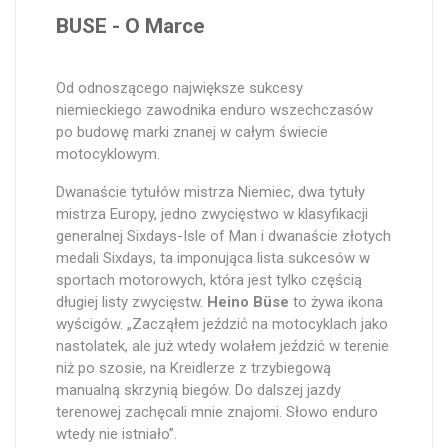
BUSE - O Marce
Od odnoszącego największe sukcesy
niemieckiego zawodnika enduro wszechczasów
po budowę marki znanej w całym świecie
motocyklowym.
Dwanaście tytułów mistrza Niemiec, dwa tytuły
mistrza Europy, jedno zwycięstwo w klasyfikacji
generalnej Sixdays-Isle of Man i dwanaście złotych
medali Sixdays, ta imponująca lista sukcesów w
sportach motorowych, która jest tylko częścią
długiej listy zwycięstw.
Heino Büse
to żywa ikona
wyścigów. „Zacząłem jeździć na motocyklach jako
nastolatek, ale już wtedy wolałem jeździć w terenie
niż po szosie, na Kreidlerze z trzybiegową
manualną skrzynią biegów. Do dalszej jazdy
terenowej zachęcali mnie znajomi. Słowo enduro
wtedy nie istniało”.