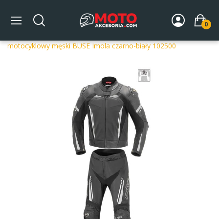
0
Strona główna
DLA MOTOCYKLISTY
Odzież
Kombinezony
Kombinezony 2-częściowe
Kombinezon
motocyklowy męski BUSE Imola czarno-biały 102500