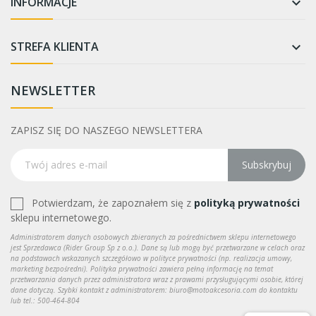
INFORMACJE

STREFA KLIENTA

NEWSLETTER
ZAPISZ SIĘ DO NASZEGO NEWSLETTERA
Subskrybuj
Potwierdzam, że zapoznałem się z
polityką prywatności
sklepu internetowego.
Administratorem danych osobowych zbieranych za pośrednictwem sklepu internetowego
jest Sprzedawca (Rider Group Sp z o.o.). Dane są lub mogą być przetwarzane w celach oraz
na podstawach wskazanych szczegółowo w polityce prywatności (np. realizacja umowy,
marketing bezpośredni). Polityka prywatności zawiera pełną informację na temat
przetwarzania danych przez administratora wraz z prawami przysługującymi osobie, której
dane dotyczą. Szybki kontakt z administratorem: biuro@motoakcesoria.com do kontaktu
lub tel.: 500-464-804