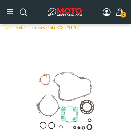
0
Strona główna
DLA MOTOCYKLA
Części silnikowe
Uszczelki silnika
Komplety uszczelek
ProX Zestaw
Uszczelek Silnika Kawasaki KX80 '91-97