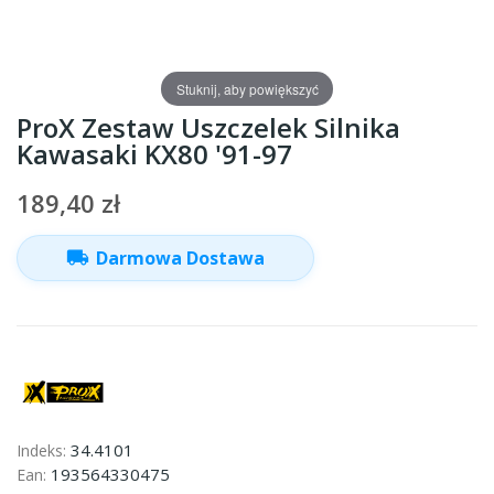
Stuknij, aby powiększyć
ProX Zestaw Uszczelek Silnika
Kawasaki KX80 '91-97
189,40 zł
local_shipping
Darmowa Dostawa
34.4101
Indeks:
193564330475
Ean: