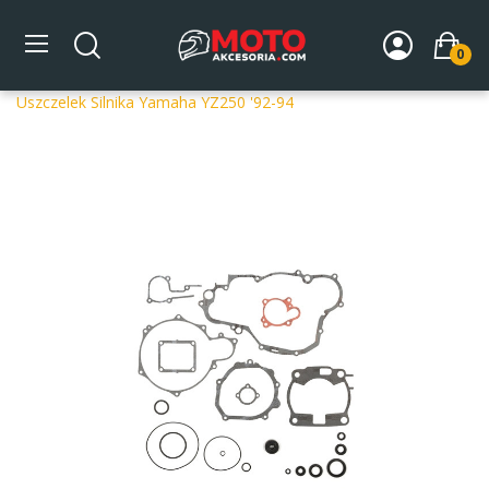
0
Strona główna
DLA MOTOCYKLA
Części silnikowe
Uszczelki silnika
Komplety uszczelek
ProX Zestaw
Uszczelek Silnika Yamaha YZ250 '92-94