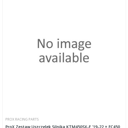
PROX RACING PARTS
ProX Zestaw Uszczelek Silnika KTM450SX-F '19-22 + FC450