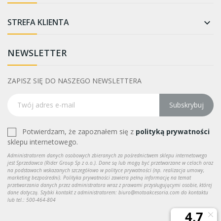
STREFA KLIENTA

NEWSLETTER
ZAPISZ SIĘ DO NASZEGO NEWSLETTERA
Subskrybuj
Potwierdzam, że zapoznałem się z
polityką prywatności
sklepu internetowego.
Administratorem danych osobowych zbieranych za pośrednictwem sklepu internetowego
jest Sprzedawca (Rider Group Sp z o.o.). Dane są lub mogą być przetwarzane w celach oraz
na podstawach wskazanych szczegółowo w polityce prywatności (np. realizacja umowy,
marketing bezpośredni). Polityka prywatności zawiera pełną informację na temat
przetwarzania danych przez administratora wraz z prawami przysługującymi osobie, której
dane dotyczą. Szybki kontakt z administratorem: biuro@motoakcesoria.com do kontaktu
lub tel.: 500-464-804