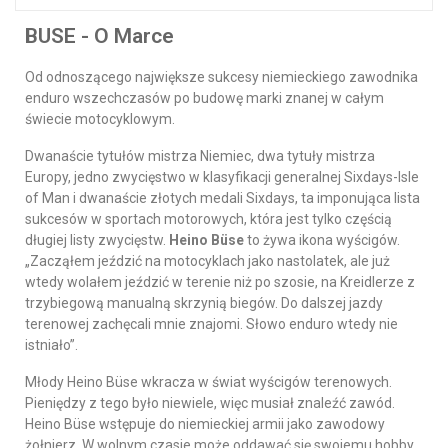
BUSE - O Marce
Od odnoszącego największe sukcesy niemieckiego zawodnika
enduro wszechczasów po budowę marki znanej w całym
świecie motocyklowym.
Dwanaście tytułów mistrza Niemiec, dwa tytuły mistrza
Europy, jedno zwycięstwo w klasyfikacji generalnej Sixdays-Isle
of Man i dwanaście złotych medali Sixdays, ta imponująca lista
sukcesów w sportach motorowych, która jest tylko częścią
długiej listy zwycięstw.
Heino Büse
to żywa ikona wyścigów.
„Zacząłem jeździć na motocyklach jako nastolatek, ale już
wtedy wolałem jeździć w terenie niż po szosie, na Kreidlerze z
trzybiegową manualną skrzynią biegów. Do dalszej jazdy
terenowej zachęcali mnie znajomi. Słowo enduro wtedy nie
istniało”.
Młody Heino Büse wkracza w świat wyścigów terenowych.
Pieniędzy z tego było niewiele, więc musiał znaleźć zawód.
Heino Büse wstępuje do niemieckiej armii jako zawodowy
żołnierz. W wolnym czasie może oddawać się swojemu hobby.