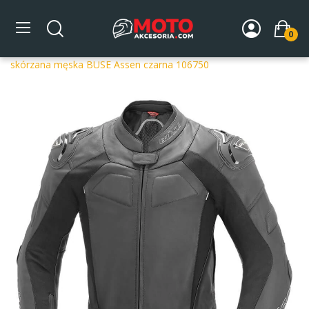
0
Strona główna
DLA MOTOCYKLISTY
Odzież
Kurtki
motocyklowe
Kurtki skórzane
Kurtka motocyklowa
skórzana męska BUSE Assen czarna 106750