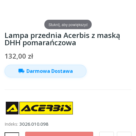
Stuknij, aby powiększyć
Lampa przednia Acerbis z maską
DHH pomarańczowa
132,00 zł
local_shipping
Darmowa Dostawa
3026.010.098
Indeks: