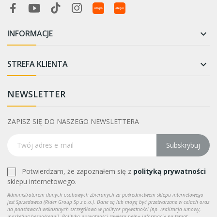
INFORMACJE

STREFA KLIENTA

NEWSLETTER
ZAPISZ SIĘ DO NASZEGO NEWSLETTERA
Subskrybuj
Potwierdzam, że zapoznałem się z
polityką prywatności
sklepu internetowego.
Administratorem danych osobowych zbieranych za pośrednictwem sklepu internetowego
jest Sprzedawca (Rider Group Sp z o.o.). Dane są lub mogą być przetwarzane w celach oraz
na podstawach wskazanych szczegółowo w polityce prywatności (np. realizacja umowy,
marketing bezpośredni). Polityka prywatności zawiera pełną informację na temat