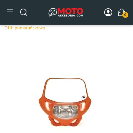
0
Strona główna
DLA MOTOCYKLA
Układ elektryczny
Lampy i kierunkowskazy
Lampa przednia Acerbis z maską
DHH pomarańczowa