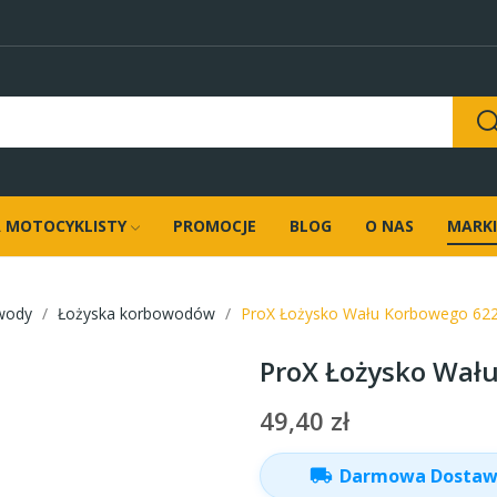
 MOTOCYKLISTY
PROMOCJE
BLOG
O NAS
MARKI
wody
Łożyska korbowodów
ProX Łożysko Wału Korbowego 62
ProX Łożysko Wał
49,40 zł
local_shipping
Darmowa Dosta