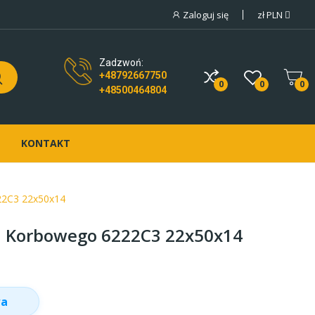
Zaloguj się
zł
PLN
Zadzwoń:
+48792667750
0
0
0
+48500464804
KONTAKT
22C3 22x50x14
u Korbowego 6222C3 22x50x14
wa