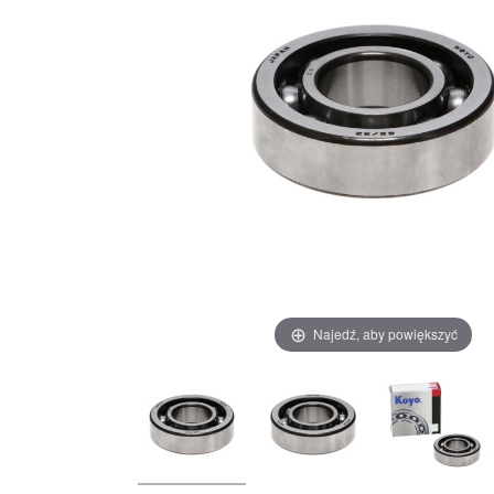
Najedź, aby powiększyć